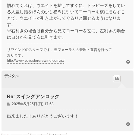
慣れてくれば、ウエイトを離してすぐに、トラピーズをしてい
る人差し指をほんの少し横※に引いてヨーヨーを横に揺らすこ
とで、ウエイトが引き上がってぐるりと回せるようになりま
す。
※右利きの場合は自分から見てヨーヨーを左に、左利きの場合
は自分から見て右に引きます。
リワインドのスタッフです。当フォーラムの管理・運営を行って
おります。
http://www.yoyostorerewind.com/jp/
ペ
ー
ジ
デジタル
ト
ッ
プ
Re: スイングアンロック
投
2025年5月25日(日) 17:58
稿
記
出来ました！ありがとうございます！
事
ペ
ー
ジ