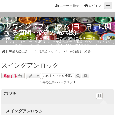
ユーザー登録
ログイン
リワインドフォーラム (ヨーヨーに関
する質問・交流の掲示板)
初めてご利用になられる方は、ページ上部の『ユーザー登録』をお願い
します。ヨーヨーでお困りのことがあれば当掲示板で聞いてみてくださ
い。できないトリック・ヨーヨー選び、なんでもOKです。ヨーヨーのプ
ロもお答えしています。
世界最大級の品ぞろえ ヨーヨーストア「リワインド」
掲示板トップ
トリック解説・相談
スイングアンロック
検索
詳細検索
返信する
3 件の記事 • ページ
1
／
1
デジタル
スイングアンロック