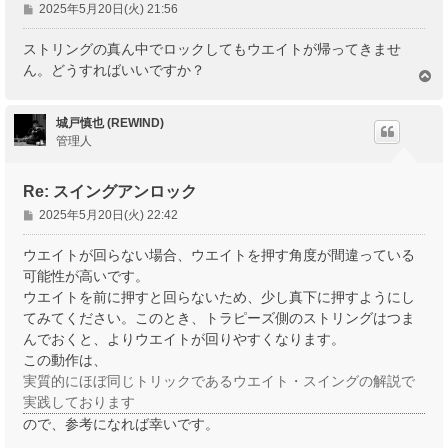
投
2025年5月20日(火) 21:56
稿
記
ストリングの真ん中でロックしてもウエイトが帰ってきませ
事
ん。どうすればいいですか？
ペ
ー
ジ
城戸慎也 (REWIND)
ト
管理人
ッ
プ
Re: スイングアンロック
投
2025年5月20日(火) 22:42
稿
記
ウエイトが回らない場合、ウエイトを押す角度が間違っている
事
可能性が高いです。
ウエイトを前に押すと回らないため、少し真下に押すようにし
てみてください。このとき、トラピーズ側のストリングはつま
んでおくと、よりウエイトが回りやすくなります。
この動作は、
実質的にほぼ同じトリックであるウエイト・スイングの解説で
実践しております
ので、参考になれば幸いです。