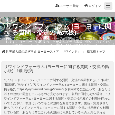
ユーザー登録
ログイン
リワインドフォーラム (ヨーヨーに関
する質問・交流の掲示板)
初めてご利用になられる方は、ページ上部の『ユーザー登録』をお願い
します。ヨーヨーでお困りのことがあれば当掲示板で聞いてみてくださ
い。できないトリック・ヨーヨー選び、なんでもOKです。ヨーヨーのプ
ロもお答えしています。
世界最大級の品ぞろえ ヨーヨーストア「リワインド」
掲示板トップ
リワインドフォーラム (ヨーヨーに関する質問・交流の掲
示板) - 利用規約
“リワインドフォーラム (ヨーヨーに関する質問・交流の掲示板)” (以下 “私達”,
“掲示板”, “当サイト”, “リワインドフォーラム (ヨーヨーに関する質問・交流の
掲示板)”, “https://yoyorewind.com/jp/forum”) を利用するに当たって、あなたは
以下の規約に同意しているものと見なされます。規約に同意しない場合、 “リ
ワインドフォーラム (ヨーヨーに関する質問・交流の掲示板)” の利用を行わな
いでください。私達はいつでもこの規約を変更できます。更新・変更された
後も “リワインドフォーラム (ヨーヨーに関する質問・交流の掲示板)” を利用
している間、あなたは常にこれらの規約に同意しているものと見なされま