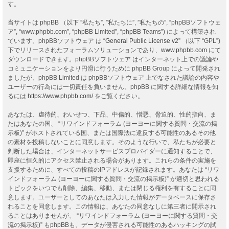
す。
当サイトは phpBB （以下 ”私たち”, ”私たちに”, ”私たちの”, “phpBBソフトウェ
ア”, “www.phpbb.com”, “phpBB Limited”, “phpBB Teams”) によって構築され
ています。phpBBソフトウェア は “
General Public License v2
” （以下 “GPL”)
下でリリースされたフォーラムソリューションであり、
www.phpbb.com
にて
ダウンロードできます。phpBBソフトウェア はインターネット上での議論や
コミュニケーションをより円滑に行うために phpBB Group によって開発され
ましたが、phpBB Limited は phpBBソフトウェア 上でなされた議論の内容や
ユーザーの行為には一切責任を負いません。phpBB に関する詳細な情報を知
るには
https://www.phpbb.com/
をご覧ください。
あなたは、虐待的、わいせつ、下品、中傷的、憎悪、脅迫的、性的指向、ま
たはあなたの国、 “リワインドフォーラム (ヨーヨーに関する質問・交流の掲
示板)” がホストされている国、または国際法に違反する可能性のあるその他
の素材を投稿しないことに同意します。そのような行いで、私たちが必要と
判断した場合は、インターネットサービスプロバイダーに通知することで、
即座に恒久的にアクセス禁止される場合があります。これらの条件の実施を
支援するために、すべての投稿のIPアドレスが記録されます。あなたは “リワ
インドフォーラム (ヨーヨーに関する質問・交流の掲示板)” が適切と思われる
トピックをいつでも削除、編集、移動、または閉じる権利を有することに同
意します。ユーザーとしてのあなたは入力した情報がデータベースに保存さ
れることを同意します。この情報は、あなたの同意なしに第三者に開示され
ることはありませんが、 “リワインドフォーラム (ヨーヨーに関する質問・交
流の掲示板)” もphpBBも、データが侵害される可能性のあるハッキングの試