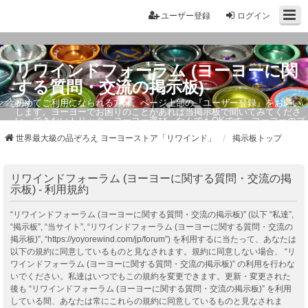
ユーザー登録
ログイン
リワインドフォーラム (ヨーヨーに関
する質問・交流の掲示板)
初めてご利用になられる方は、ページ上部の『ユーザー登録』をお願い
します。ヨーヨーでお困りのことがあれば当掲示板で聞いてみてくださ
い。できないトリック・ヨーヨー選び、なんでもOKです。ヨーヨーのプ
ロもお答えしています。
世界最大級の品ぞろえ ヨーヨーストア「リワインド」
掲示板トップ
リワインドフォーラム (ヨーヨーに関する質問・交流の掲
示板) - 利用規約
“リワインドフォーラム (ヨーヨーに関する質問・交流の掲示板)” (以下 “私達”,
“掲示板”, “当サイト”, “リワインドフォーラム (ヨーヨーに関する質問・交流の
掲示板)”, “https://yoyorewind.com/jp/forum”) を利用するに当たって、あなたは
以下の規約に同意しているものと見なされます。規約に同意しない場合、 “リ
ワインドフォーラム (ヨーヨーに関する質問・交流の掲示板)” の利用を行わな
いでください。私達はいつでもこの規約を変更できます。更新・変更された
後も “リワインドフォーラム (ヨーヨーに関する質問・交流の掲示板)” を利用
している間、あなたは常にこれらの規約に同意しているものと見なされま