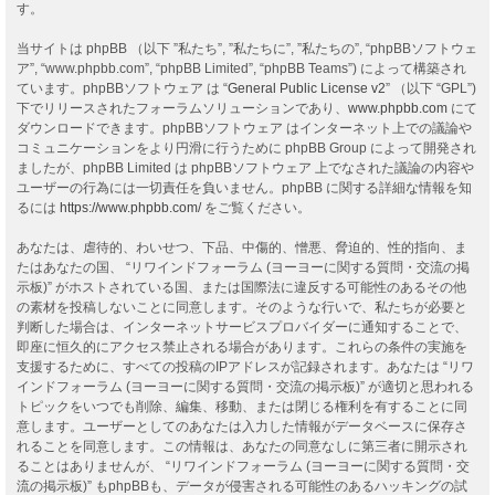
す。
当サイトは phpBB （以下 ”私たち”, ”私たちに”, ”私たちの”, “phpBBソフトウェ
ア”, “www.phpbb.com”, “phpBB Limited”, “phpBB Teams”) によって構築され
ています。phpBBソフトウェア は “
General Public License v2
” （以下 “GPL”)
下でリリースされたフォーラムソリューションであり、
www.phpbb.com
にて
ダウンロードできます。phpBBソフトウェア はインターネット上での議論や
コミュニケーションをより円滑に行うために phpBB Group によって開発され
ましたが、phpBB Limited は phpBBソフトウェア 上でなされた議論の内容や
ユーザーの行為には一切責任を負いません。phpBB に関する詳細な情報を知
るには
https://www.phpbb.com/
をご覧ください。
あなたは、虐待的、わいせつ、下品、中傷的、憎悪、脅迫的、性的指向、ま
たはあなたの国、 “リワインドフォーラム (ヨーヨーに関する質問・交流の掲
示板)” がホストされている国、または国際法に違反する可能性のあるその他
の素材を投稿しないことに同意します。そのような行いで、私たちが必要と
判断した場合は、インターネットサービスプロバイダーに通知することで、
即座に恒久的にアクセス禁止される場合があります。これらの条件の実施を
支援するために、すべての投稿のIPアドレスが記録されます。あなたは “リワ
インドフォーラム (ヨーヨーに関する質問・交流の掲示板)” が適切と思われる
トピックをいつでも削除、編集、移動、または閉じる権利を有することに同
意します。ユーザーとしてのあなたは入力した情報がデータベースに保存さ
れることを同意します。この情報は、あなたの同意なしに第三者に開示され
ることはありませんが、 “リワインドフォーラム (ヨーヨーに関する質問・交
流の掲示板)” もphpBBも、データが侵害される可能性のあるハッキングの試