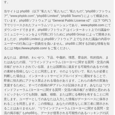
す。
当サイトは phpBB （以下 ”私たち”, ”私たちに”, ”私たちの”, “phpBBソフトウェ
ア”, “www.phpbb.com”, “phpBB Limited”, “phpBB Teams”) によって構築され
ています。phpBBソフトウェア は “
General Public License v2
” （以下 “GPL”)
下でリリースされたフォーラムソリューションであり、
www.phpbb.com
にて
ダウンロードできます。phpBBソフトウェア はインターネット上での議論や
コミュニケーションをより円滑に行うために phpBB Group によって開発され
ましたが、phpBB Limited は phpBBソフトウェア 上でなされた議論の内容や
ユーザーの行為には一切責任を負いません。phpBB に関する詳細な情報を知
るには
https://www.phpbb.com/
をご覧ください。
あなたは、虐待的、わいせつ、下品、中傷的、憎悪、脅迫的、性的指向、ま
たはあなたの国、 “リワインドフォーラム (ヨーヨーに関する質問・交流の掲
示板)” がホストされている国、または国際法に違反する可能性のあるその他
の素材を投稿しないことに同意します。そのような行いで、私たちが必要と
判断した場合は、インターネットサービスプロバイダーに通知することで、
即座に恒久的にアクセス禁止される場合があります。これらの条件の実施を
支援するために、すべての投稿のIPアドレスが記録されます。あなたは “リワ
インドフォーラム (ヨーヨーに関する質問・交流の掲示板)” が適切と思われる
トピックをいつでも削除、編集、移動、または閉じる権利を有することに同
意します。ユーザーとしてのあなたは入力した情報がデータベースに保存さ
れることを同意します。この情報は、あなたの同意なしに第三者に開示され
ることはありませんが、 “リワインドフォーラム (ヨーヨーに関する質問・交
流の掲示板)” もphpBBも、データが侵害される可能性のあるハッキングの試