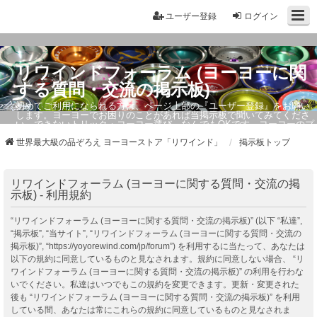
ユーザー登録
ログイン
リワインドフォーラム (ヨーヨーに関
する質問・交流の掲示板)
初めてご利用になられる方は、ページ上部の『ユーザー登録』をお願い
します。ヨーヨーでお困りのことがあれば当掲示板で聞いてみてくださ
い。できないトリック・ヨーヨー選び、なんでもOKです。ヨーヨーのプ
ロもお答えしています。
世界最大級の品ぞろえ ヨーヨーストア「リワインド」
掲示板トップ
リワインドフォーラム (ヨーヨーに関する質問・交流の掲
示板) - 利用規約
“リワインドフォーラム (ヨーヨーに関する質問・交流の掲示板)” (以下 “私達”,
“掲示板”, “当サイト”, “リワインドフォーラム (ヨーヨーに関する質問・交流の
掲示板)”, “https://yoyorewind.com/jp/forum”) を利用するに当たって、あなたは
以下の規約に同意しているものと見なされます。規約に同意しない場合、 “リ
ワインドフォーラム (ヨーヨーに関する質問・交流の掲示板)” の利用を行わな
いでください。私達はいつでもこの規約を変更できます。更新・変更された
後も “リワインドフォーラム (ヨーヨーに関する質問・交流の掲示板)” を利用
している間、あなたは常にこれらの規約に同意しているものと見なされま