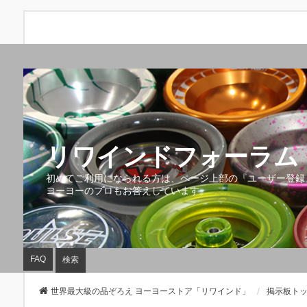
リワインドフォーラム 
初めてご利用になられる方は、ページ上部の『ユーザー登録
ヨーヨーのプロもお答えしています。
FAQ
検索
世界最大級の品ぞろえ ヨーヨーストア「リワインド」
掲示板ト