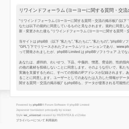
リワインドフォーラム (ヨーヨーに関する質問・交流の掲
“リワインドフォーラム (ヨーヨーに関する質問・交流の掲示板)” (以下 “私達”, “
なたは以下の規約に同意しているものと見なされます。規約に同意しない
新・変更された後も “リワインドフォーラム (ヨーヨーに関する質問
当サイトは phpBB （以下 ”私たち”, ”私たちに”, ”私たちの”, “phpBBソフトウ
“GPL”) 下でリリースされたフォーラムソリューションであり、
www.ph
って開発されましたが、phpBB Limited は phpBBソフトウェ
あなたは、虐待的、わいせつ、下品、中傷的、憎悪、脅迫的、性的指向、
の他の素材を投稿しないことに同意します。そのような行いで、私た
実施を支援するために、すべての投稿のIPアドレスが記録されます。あ
ることに同意します。ユーザーとしてのあなたは入力した情報がデータ
関する質問・交流の掲示板)” もphpBBも、データが侵害される可能
Powered by
phpBB
® Forum Software © phpBB Limited
Japanese translation principally by ocean
Style
we_universal
created by INVENTEA & v12mike
プライバシーについて
利用規約