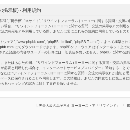
示板) - 利用規約
掲示板”, “当サイト”, “リワインドフォーラム (ヨーヨーに関する質問・交流の掲示板)”, “ht
場合、 “リワインドフォーラム (ヨーヨーに関する質問・交流の掲示板)” の利
・交流の掲示板)” を利用している間、あなたは常にこれらの規約に同意しているもの
ェア”, “www.phpbb.com”, “phpBB Limited”, “phpBB Teams”) によって
pbb.com
にてダウンロードできます。phpBBソフトウェア はインターネット上での議
ア 上でなされた議論の内容やユーザーの行為には一切責任を負いません。phpBB に関す
またはあなたの国、 “リワインドフォーラム (ヨーヨーに関する質問・交流の掲示
ちが必要と判断した場合は、インターネットサービスプロバイダーに通知することで
なたは “リワインドフォーラム (ヨーヨーに関する質問・交流の掲示板)” が適切
ベースに保存されることを同意します。この情報は、あなたの同意なしに第三者に開示
性のあるハッキングの試みに対して責任を負いません。
世界最大級の品ぞろえ ヨーヨーストア「リワインド」