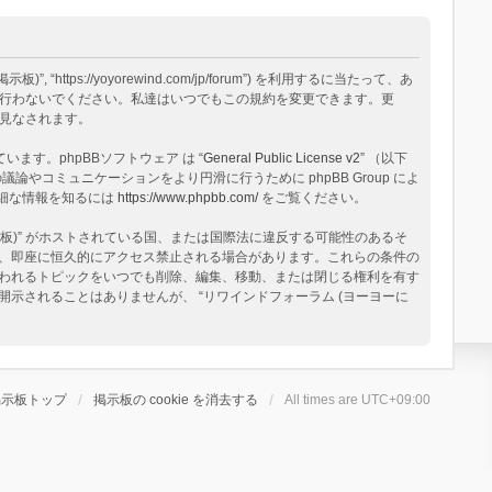
tps://yoyorewind.com/jp/forum”) を利用するに当たって、あ
用を行わないでください。私達はいつでもこの規約を変更できます。更
と見なされます。
構築されています。phpBBソフトウェア は “
General Public License v2
” （以下
論やコミュニケーションをより円滑に行うために phpBB Group によ
る詳細な情報を知るには
https://www.phpbb.com/
をご覧ください。
板)” がホストされている国、または国際法に違反する可能性のあるそ
、即座に恒久的にアクセス禁止される場合があります。これらの条件の
と思われるトピックをいつでも削除、編集、移動、または閉じる権利を有す
されることはありませんが、 “リワインドフォーラム (ヨーヨーに
掲示板トップ
掲示板の cookie を消去する
All times are
UTC+09:00