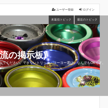
ユーザー登録
ログイン
未返信トピック
最近のトピック
流の掲示板)
みてください。できないトリック・ヨーヨー選び、なんでもOKです。