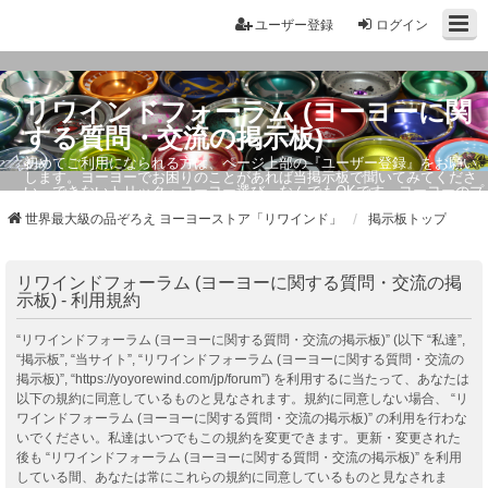
ユーザー登録
ログイン
リワインドフォーラム (ヨーヨーに関
する質問・交流の掲示板)
初めてご利用になられる方は、ページ上部の『ユーザー登録』をお願い
します。ヨーヨーでお困りのことがあれば当掲示板で聞いてみてくださ
い。できないトリック・ヨーヨー選び、なんでもOKです。ヨーヨーのプ
ロもお答えしています。
世界最大級の品ぞろえ ヨーヨーストア「リワインド」
掲示板トップ
リワインドフォーラム (ヨーヨーに関する質問・交流の掲
示板) - 利用規約
“リワインドフォーラム (ヨーヨーに関する質問・交流の掲示板)” (以下 “私達”,
“掲示板”, “当サイト”, “リワインドフォーラム (ヨーヨーに関する質問・交流の
掲示板)”, “https://yoyorewind.com/jp/forum”) を利用するに当たって、あなたは
以下の規約に同意しているものと見なされます。規約に同意しない場合、 “リ
ワインドフォーラム (ヨーヨーに関する質問・交流の掲示板)” の利用を行わな
いでください。私達はいつでもこの規約を変更できます。更新・変更された
後も “リワインドフォーラム (ヨーヨーに関する質問・交流の掲示板)” を利用
している間、あなたは常にこれらの規約に同意しているものと見なされま