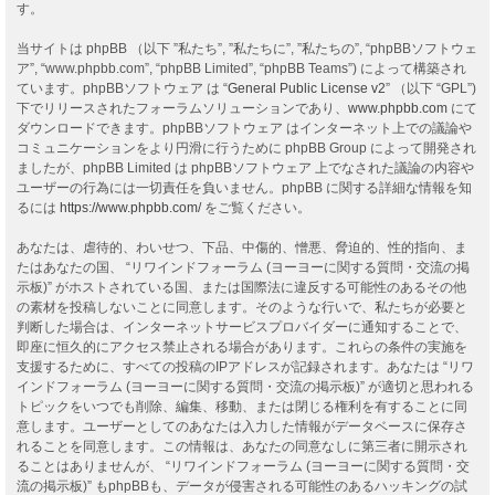
す。
当サイトは phpBB （以下 ”私たち”, ”私たちに”, ”私たちの”, “phpBBソフトウェ
ア”, “www.phpbb.com”, “phpBB Limited”, “phpBB Teams”) によって構築され
ています。phpBBソフトウェア は “
General Public License v2
” （以下 “GPL”)
下でリリースされたフォーラムソリューションであり、
www.phpbb.com
にて
ダウンロードできます。phpBBソフトウェア はインターネット上での議論や
コミュニケーションをより円滑に行うために phpBB Group によって開発され
ましたが、phpBB Limited は phpBBソフトウェア 上でなされた議論の内容や
ユーザーの行為には一切責任を負いません。phpBB に関する詳細な情報を知
るには
https://www.phpbb.com/
をご覧ください。
あなたは、虐待的、わいせつ、下品、中傷的、憎悪、脅迫的、性的指向、ま
たはあなたの国、 “リワインドフォーラム (ヨーヨーに関する質問・交流の掲
示板)” がホストされている国、または国際法に違反する可能性のあるその他
の素材を投稿しないことに同意します。そのような行いで、私たちが必要と
判断した場合は、インターネットサービスプロバイダーに通知することで、
即座に恒久的にアクセス禁止される場合があります。これらの条件の実施を
支援するために、すべての投稿のIPアドレスが記録されます。あなたは “リワ
インドフォーラム (ヨーヨーに関する質問・交流の掲示板)” が適切と思われる
トピックをいつでも削除、編集、移動、または閉じる権利を有することに同
意します。ユーザーとしてのあなたは入力した情報がデータベースに保存さ
れることを同意します。この情報は、あなたの同意なしに第三者に開示され
ることはありませんが、 “リワインドフォーラム (ヨーヨーに関する質問・交
流の掲示板)” もphpBBも、データが侵害される可能性のあるハッキングの試