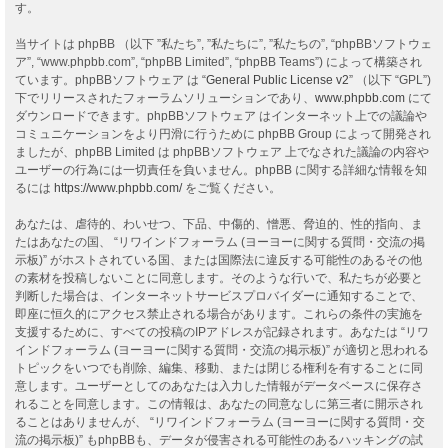
す。
当サイトは phpBB （以下 ”私たち”, ”私たちに”, ”私たちの”, “phpBBソフトウェ
ア”, “www.phpbb.com”, “phpBB Limited”, “phpBB Teams”) によって構築され
ています。phpBBソフトウェア は “
General Public License v2
” （以下 “GPL”)
下でリリースされたフォーラムソリューションであり、
www.phpbb.com
にて
ダウンロードできます。phpBBソフトウェア はインターネット上での議論や
コミュニケーションをより円滑に行うために phpBB Group によって開発され
ましたが、phpBB Limited は phpBBソフトウェア 上でなされた議論の内容や
ユーザーの行為には一切責任を負いません。phpBB に関する詳細な情報を知
るには
https://www.phpbb.com/
をご覧ください。
あなたは、虐待的、わいせつ、下品、中傷的、憎悪、脅迫的、性的指向、ま
たはあなたの国、 “リワインドフォーラム (ヨーヨーに関する質問・交流の掲
示板)” がホストされている国、または国際法に違反する可能性のあるその他
の素材を投稿しないことに同意します。そのような行いで、私たちが必要と
判断した場合は、インターネットサービスプロバイダーに通知することで、
即座に恒久的にアクセス禁止される場合があります。これらの条件の実施を
支援するために、すべての投稿のIPアドレスが記録されます。あなたは “リワ
インドフォーラム (ヨーヨーに関する質問・交流の掲示板)” が適切と思われる
トピックをいつでも削除、編集、移動、または閉じる権利を有することに同
意します。ユーザーとしてのあなたは入力した情報がデータベースに保存さ
れることを同意します。この情報は、あなたの同意なしに第三者に開示され
ることはありませんが、 “リワインドフォーラム (ヨーヨーに関する質問・交
流の掲示板)” もphpBBも、データが侵害される可能性のあるハッキングの試