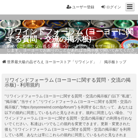
ユーザー登録
ログイン
リワインドフォーラム (ヨーヨーに関
する質問・交流の掲示板)
初めてご利用になられる方は、ページ上部の『ユーザー登録』をお願い
します。ヨーヨーでお困りのことがあれば当掲示板で聞いてみてくださ
い。できないトリック・ヨーヨー選び、なんでもOKです。ヨーヨーのプ
ロもお答えしています。
世界最大級の品ぞろえ ヨーヨーストア「リワインド」
掲示板トップ
リワインドフォーラム (ヨーヨーに関する質問・交流の掲
示板) - 利用規約
“リワインドフォーラム (ヨーヨーに関する質問・交流の掲示板)” (以下 “私達”,
“掲示板”, “当サイト”, “リワインドフォーラム (ヨーヨーに関する質問・交流の
掲示板)”, “https://yoyorewind.com/jp/forum”) を利用するに当たって、あなたは
以下の規約に同意しているものと見なされます。規約に同意しない場合、 “リ
ワインドフォーラム (ヨーヨーに関する質問・交流の掲示板)” の利用を行わな
いでください。私達はいつでもこの規約を変更できます。更新・変更された
後も “リワインドフォーラム (ヨーヨーに関する質問・交流の掲示板)” を利用
している間、あなたは常にこれらの規約に同意しているものと見なされま