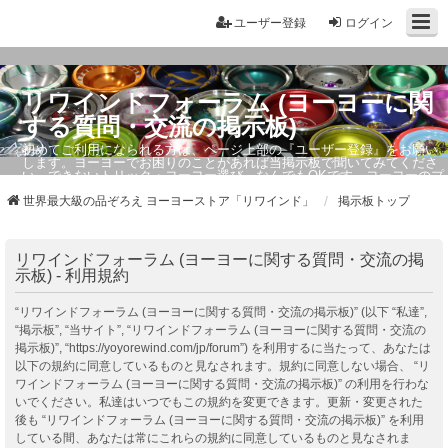
ユーザー登録
ログイン
リワインドフォーラム (ヨーヨーに関
する質問・交流の掲示板)
初めてご利用になられる方は、ページ上部の『ユーザー登録』をお願い
します。ヨーヨーでお困りのことがあれば当掲示板で聞いてみてくださ
い。できないトリック・ヨーヨー選び、なんでもOKです。ヨーヨーのプ
ロもお答えしています。
世界最大級の品ぞろえ ヨーヨーストア「リワインド」
掲示板トップ
リワインドフォーラム (ヨーヨーに関する質問・交流の掲
示板) - 利用規約
“リワインドフォーラム (ヨーヨーに関する質問・交流の掲示板)” (以下 “私達”,
“掲示板”, “当サイト”, “リワインドフォーラム (ヨーヨーに関する質問・交流の
掲示板)”, “https://yoyorewind.com/jp/forum”) を利用するに当たって、あなたは
以下の規約に同意しているものと見なされます。規約に同意しない場合、 “リ
ワインドフォーラム (ヨーヨーに関する質問・交流の掲示板)” の利用を行わな
いでください。私達はいつでもこの規約を変更できます。更新・変更された
後も “リワインドフォーラム (ヨーヨーに関する質問・交流の掲示板)” を利用
している間、あなたは常にこれらの規約に同意しているものと見なされま