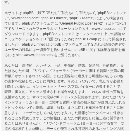
す。
当サイトは phpBB （以下 ”私たち”, ”私たちに”, ”私たちの”, “phpBBソフトウェ
ア”, “www.phpbb.com”, “phpBB Limited”, “phpBB Teams”) によって構築され
ています。phpBBソフトウェア は “
General Public License v2
” （以下 “GPL”)
下でリリースされたフォーラムソリューションであり、
www.phpbb.com
にて
ダウンロードできます。phpBBソフトウェア はインターネット上での議論や
コミュニケーションをより円滑に行うために phpBB Group によって開発され
ましたが、phpBB Limited は phpBBソフトウェア 上でなされた議論の内容や
ユーザーの行為には一切責任を負いません。phpBB に関する詳細な情報を知
るには
https://www.phpbb.com/
をご覧ください。
あなたは、虐待的、わいせつ、下品、中傷的、憎悪、脅迫的、性的指向、ま
たはあなたの国、 “リワインドフォーラム (ヨーヨーに関する質問・交流の掲
示板)” がホストされている国、または国際法に違反する可能性のあるその他
の素材を投稿しないことに同意します。そのような行いで、私たちが必要と
判断した場合は、インターネットサービスプロバイダーに通知することで、
即座に恒久的にアクセス禁止される場合があります。これらの条件の実施を
支援するために、すべての投稿のIPアドレスが記録されます。あなたは “リワ
インドフォーラム (ヨーヨーに関する質問・交流の掲示板)” が適切と思われる
トピックをいつでも削除、編集、移動、または閉じる権利を有することに同
意します。ユーザーとしてのあなたは入力した情報がデータベースに保存さ
れることを同意します。この情報は、あなたの同意なしに第三者に開示され
ることはありませんが、 “リワインドフォーラム (ヨーヨーに関する質問・交
流の掲示板)” もphpBBも、データが侵害される可能性のあるハッキングの試