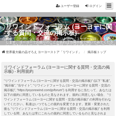
ユーザー登録
ログイン
リワインドフォーラム (ヨーヨーに関
する質問・交流の掲示板)
初めてご利用になられる方は、ページ上部の『ユーザー登録』をお願い
します。ヨーヨーでお困りのことがあれば当掲示板で聞いてみてくださ
い。できないトリック・ヨーヨー選び、なんでもOKです。ヨーヨーのプ
ロもお答えしています。
世界最大級の品ぞろえ ヨーヨーストア「リワインド」
掲示板トップ
リワインドフォーラム (ヨーヨーに関する質問・交流の掲
示板) - 利用規約
“リワインドフォーラム (ヨーヨーに関する質問・交流の掲示板)” (以下 “私達”,
“掲示板”, “当サイト”, “リワインドフォーラム (ヨーヨーに関する質問・交流の
掲示板)”, “https://yoyorewind.com/jp/forum”) を利用するに当たって、あなたは
以下の規約に同意しているものと見なされます。規約に同意しない場合、 “リ
ワインドフォーラム (ヨーヨーに関する質問・交流の掲示板)” の利用を行わな
いでください。私達はいつでもこの規約を変更できます。更新・変更された
後も “リワインドフォーラム (ヨーヨーに関する質問・交流の掲示板)” を利用
している間、あなたは常にこれらの規約に同意しているものと見なされま