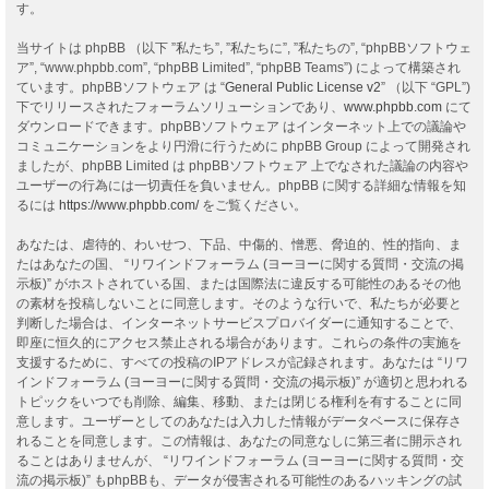
す。
当サイトは phpBB （以下 ”私たち”, ”私たちに”, ”私たちの”, “phpBBソフトウェ
ア”, “www.phpbb.com”, “phpBB Limited”, “phpBB Teams”) によって構築され
ています。phpBBソフトウェア は “
General Public License v2
” （以下 “GPL”)
下でリリースされたフォーラムソリューションであり、
www.phpbb.com
にて
ダウンロードできます。phpBBソフトウェア はインターネット上での議論や
コミュニケーションをより円滑に行うために phpBB Group によって開発され
ましたが、phpBB Limited は phpBBソフトウェア 上でなされた議論の内容や
ユーザーの行為には一切責任を負いません。phpBB に関する詳細な情報を知
るには
https://www.phpbb.com/
をご覧ください。
あなたは、虐待的、わいせつ、下品、中傷的、憎悪、脅迫的、性的指向、ま
たはあなたの国、 “リワインドフォーラム (ヨーヨーに関する質問・交流の掲
示板)” がホストされている国、または国際法に違反する可能性のあるその他
の素材を投稿しないことに同意します。そのような行いで、私たちが必要と
判断した場合は、インターネットサービスプロバイダーに通知することで、
即座に恒久的にアクセス禁止される場合があります。これらの条件の実施を
支援するために、すべての投稿のIPアドレスが記録されます。あなたは “リワ
インドフォーラム (ヨーヨーに関する質問・交流の掲示板)” が適切と思われる
トピックをいつでも削除、編集、移動、または閉じる権利を有することに同
意します。ユーザーとしてのあなたは入力した情報がデータベースに保存さ
れることを同意します。この情報は、あなたの同意なしに第三者に開示され
ることはありませんが、 “リワインドフォーラム (ヨーヨーに関する質問・交
流の掲示板)” もphpBBも、データが侵害される可能性のあるハッキングの試