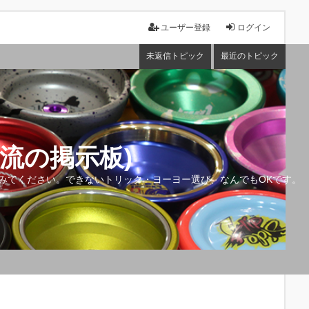
ユーザー登録
ログイン
未返信トピック
最近のトピック
流の掲示板)
みてください。できないトリック・ヨーヨー選び、なんでもOKです。