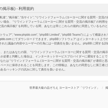
示板) - 利用規約
掲示板”, “当サイト”, “リワインドフォーラム (ヨーヨーに関する質問・交流の掲示板)”, “ht
場合、 “リワインドフォーラム (ヨーヨーに関する質問・交流の掲示板)” の利
・交流の掲示板)” を利用している間、あなたは常にこれらの規約に同意しているもの
ェア”, “www.phpbb.com”, “phpBB Limited”, “phpBB Teams”) によって
pbb.com
にてダウンロードできます。phpBBソフトウェア はインターネット上での議
ア 上でなされた議論の内容やユーザーの行為には一切責任を負いません。phpBB に関す
またはあなたの国、 “リワインドフォーラム (ヨーヨーに関する質問・交流の掲示
ちが必要と判断した場合は、インターネットサービスプロバイダーに通知することで
なたは “リワインドフォーラム (ヨーヨーに関する質問・交流の掲示板)” が適切
ベースに保存されることを同意します。この情報は、あなたの同意なしに第三者に開示
性のあるハッキングの試みに対して責任を負いません。
世界最大級の品ぞろえ ヨーヨーストア「リワインド」