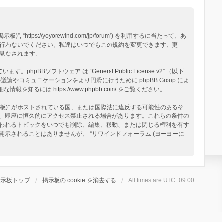
tps://yoyorewind.com/jp/forum”) を利用するに当たって、あ
用を行わないでください。私達はいつでもこの規約を変更できます。更
と見なされます。
構築されています。phpBBソフトウェア は “
General Public License v2
” （以下
論やコミュニケーションをより円滑に行うために phpBB Group によ
る詳細な情報を知るには
https://www.phpbb.com/
をご覧ください。
板)” がホストされている国、または国際法に違反する可能性のあるそ
、即座に恒久的にアクセス禁止される場合があります。これらの条件の
と思われるトピックをいつでも削除、編集、移動、または閉じる権利を有す
されることはありませんが、 “リワインドフォーラム (ヨーヨーに
掲示板トップ
掲示板の cookie を消去する
All times are
UTC+09:00