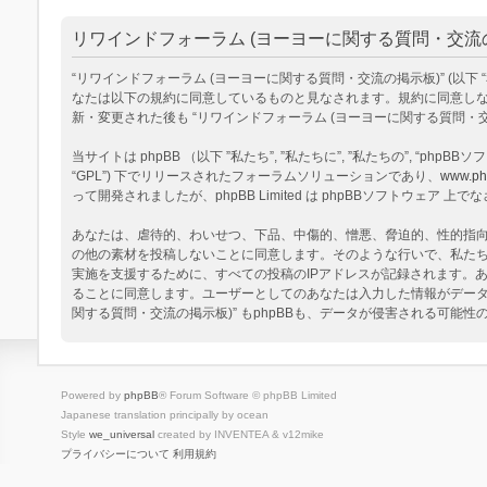
リワインドフォーラム (ヨーヨーに関する質問・交流の掲
“リワインドフォーラム (ヨーヨーに関する質問・交流の掲示板)” (以下 “私達”, “
なたは以下の規約に同意しているものと見なされます。規約に同意しない
新・変更された後も “リワインドフォーラム (ヨーヨーに関する質問
当サイトは phpBB （以下 ”私たち”, ”私たちに”, ”私たちの”, “phpBBソフトウ
“GPL”) 下でリリースされたフォーラムソリューションであり、
www.ph
って開発されましたが、phpBB Limited は phpBBソフトウェ
あなたは、虐待的、わいせつ、下品、中傷的、憎悪、脅迫的、性的指向、
の他の素材を投稿しないことに同意します。そのような行いで、私た
実施を支援するために、すべての投稿のIPアドレスが記録されます。あ
ることに同意します。ユーザーとしてのあなたは入力した情報がデータ
関する質問・交流の掲示板)” もphpBBも、データが侵害される可能
Powered by
phpBB
® Forum Software © phpBB Limited
Japanese translation principally by ocean
Style
we_universal
created by INVENTEA & v12mike
プライバシーについて
利用規約