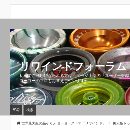
リワインドフォーラム 
初めてご利用になられる方は、ページ上部の『ユーザー登録
ヨーヨーのプロもお答えしています。
FAQ
検索
世界最大級の品ぞろえ ヨーヨーストア「リワインド」
掲示板ト