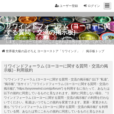
ユーザー登録
ログイン
リワインドフォーラム (ヨーヨーに関
する質問・交流の掲示板)
初めてご利用になられる方は、ページ上部の『ユーザー登録』をお願い
します。ヨーヨーでお困りのことがあれば当掲示板で聞いてみてくださ
い。できないトリック・ヨーヨー選び、なんでもOKです。ヨーヨーのプ
ロもお答えしています。
世界最大級の品ぞろえ ヨーヨーストア「リワインド」
掲示板トップ
リワインドフォーラム (ヨーヨーに関する質問・交流の掲
示板) - 利用規約
“リワインドフォーラム (ヨーヨーに関する質問・交流の掲示板)” (以下 “私達”,
“掲示板”, “当サイト”, “リワインドフォーラム (ヨーヨーに関する質問・交流の
掲示板)”, “https://yoyorewind.com/jp/forum”) を利用するに当たって、あなたは
以下の規約に同意しているものと見なされます。規約に同意しない場合、 “リ
ワインドフォーラム (ヨーヨーに関する質問・交流の掲示板)” の利用を行わな
いでください。私達はいつでもこの規約を変更できます。更新・変更された
後も “リワインドフォーラム (ヨーヨーに関する質問・交流の掲示板)” を利用
している間、あなたは常にこれらの規約に同意しているものと見なされま