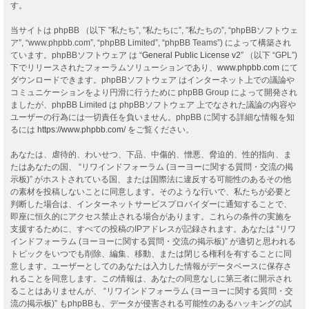
す。
当サイトは phpBB （以下 ”私たち”, ”私たちに”, ”私たちの”, “phpBBソフトウェ
ア”, “www.phpbb.com”, “phpBB Limited”, “phpBB Teams”) によって構築され
ています。phpBBソフトウェア は “
General Public License v2
” （以下 “GPL”)
下でリリースされたフォーラムソリューションであり、
www.phpbb.com
にて
ダウンロードできます。phpBBソフトウェア はインターネット上での議論や
コミュニケーションをより円滑に行うために phpBB Group によって開発され
ましたが、phpBB Limited は phpBBソフトウェア 上でなされた議論の内容や
ユーザーの行為には一切責任を負いません。phpBB に関する詳細な情報を知
るには
https://www.phpbb.com/
をご覧ください。
あなたは、虐待的、わいせつ、下品、中傷的、憎悪、脅迫的、性的指向、ま
たはあなたの国、 “リワインドフォーラム (ヨーヨーに関する質問・交流の掲
示板)” がホストされている国、または国際法に違反する可能性のあるその他
の素材を投稿しないことに同意します。そのような行いで、私たちが必要と
判断した場合は、インターネットサービスプロバイダーに通知することで、
即座に恒久的にアクセス禁止される場合があります。これらの条件の実施を
支援するために、すべての投稿のIPアドレスが記録されます。あなたは “リワ
インドフォーラム (ヨーヨーに関する質問・交流の掲示板)” が適切と思われる
トピックをいつでも削除、編集、移動、または閉じる権利を有することに同
意します。ユーザーとしてのあなたは入力した情報がデータベースに保存さ
れることを同意します。この情報は、あなたの同意なしに第三者に開示され
ることはありませんが、 “リワインドフォーラム (ヨーヨーに関する質問・交
流の掲示板)” もphpBBも、データが侵害される可能性のあるハッキングの試