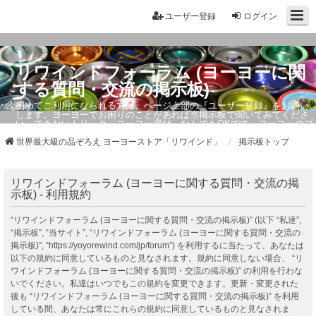
ユーザー登録
ログイン
リワインドフォーラム (ヨーヨーに関
する質問・交流の掲示板)
初めてご利用になられる方は、ページ上部の『ユーザー登録』をお願い
します。ヨーヨーでお困りのことがあれば当掲示板で聞いてみてくださ
い。できないトリック・ヨーヨー選び、なんでもOKです。ヨーヨーのプ
ロもお答えしています。
世界最大級の品ぞろえ ヨーヨーストア「リワインド」
掲示板トップ
リワインドフォーラム (ヨーヨーに関する質問・交流の掲
示板) - 利用規約
“リワインドフォーラム (ヨーヨーに関する質問・交流の掲示板)” (以下 “私達”,
“掲示板”, “当サイト”, “リワインドフォーラム (ヨーヨーに関する質問・交流の
掲示板)”, “https://yoyorewind.com/jp/forum”) を利用するに当たって、あなたは
以下の規約に同意しているものと見なされます。規約に同意しない場合、 “リ
ワインドフォーラム (ヨーヨーに関する質問・交流の掲示板)” の利用を行わな
いでください。私達はいつでもこの規約を変更できます。更新・変更された
後も “リワインドフォーラム (ヨーヨーに関する質問・交流の掲示板)” を利用
している間、あなたは常にこれらの規約に同意しているものと見なされま