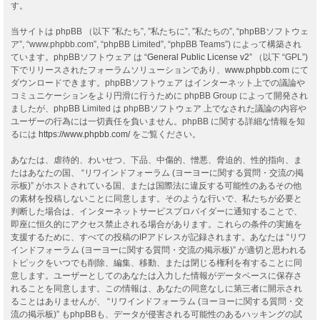
す。
当サイトは phpBB （以下 ”私たち”, ”私たちに”, ”私たちの”, “phpBBソフトウェ
ア”, “www.phpbb.com”, “phpBB Limited”, “phpBB Teams”) によって構築され
ています。phpBBソフトウェア は “
General Public License v2
” （以下 “GPL”)
下でリリースされたフォーラムソリューションであり、
www.phpbb.com
にて
ダウンロードできます。phpBBソフトウェア はインターネット上での議論や
コミュニケーションをより円滑に行うために phpBB Group によって開発され
ましたが、phpBB Limited は phpBBソフトウェア 上でなされた議論の内容や
ユーザーの行為には一切責任を負いません。phpBB に関する詳細な情報を知
るには
https://www.phpbb.com/
をご覧ください。
あなたは、虐待的、わいせつ、下品、中傷的、憎悪、脅迫的、性的指向、ま
たはあなたの国、 “リワインドフォーラム (ヨーヨーに関する質問・交流の掲
示板)” がホストされている国、または国際法に違反する可能性のあるその他
の素材を投稿しないことに同意します。そのような行いで、私たちが必要と
判断した場合は、インターネットサービスプロバイダーに通知することで、
即座に恒久的にアクセス禁止される場合があります。これらの条件の実施を
支援するために、すべての投稿のIPアドレスが記録されます。あなたは “リワ
インドフォーラム (ヨーヨーに関する質問・交流の掲示板)” が適切と思われる
トピックをいつでも削除、編集、移動、または閉じる権利を有することに同
意します。ユーザーとしてのあなたは入力した情報がデータベースに保存さ
れることを同意します。この情報は、あなたの同意なしに第三者に開示され
ることはありませんが、 “リワインドフォーラム (ヨーヨーに関する質問・交
流の掲示板)” もphpBBも、データが侵害される可能性のあるハッキングの試