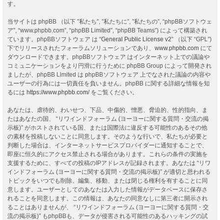
す。
当サイトは phpBB （以下 ”私たち”, ”私たちに”, ”私たちの”, “phpBBソフトウェ
ア”, “www.phpbb.com”, “phpBB Limited”, “phpBB Teams”) によって構築され
ています。phpBBソフトウェア は “
General Public License v2
” （以下 “GPL”)
下でリリースされたフォーラムソリューションであり、
www.phpbb.com
にて
ダウンロードできます。phpBBソフトウェア はインターネット上での議論や
コミュニケーションをより円滑に行うために phpBB Group によって開発され
ましたが、phpBB Limited は phpBBソフトウェア 上でなされた議論の内容や
ユーザーの行為には一切責任を負いません。phpBB に関する詳細な情報を知
るには
https://www.phpbb.com/
をご覧ください。
あなたは、虐待的、わいせつ、下品、中傷的、憎悪、脅迫的、性的指向、ま
たはあなたの国、 “リワインドフォーラム (ヨーヨーに関する質問・交流の掲
示板)” がホストされている国、または国際法に違反する可能性のあるその他
の素材を投稿しないことに同意します。そのような行いで、私たちが必要と
判断した場合は、インターネットサービスプロバイダーに通知することで、
即座に恒久的にアクセス禁止される場合があります。これらの条件の実施を
支援するために、すべての投稿のIPアドレスが記録されます。あなたは “リワ
インドフォーラム (ヨーヨーに関する質問・交流の掲示板)” が適切と思われる
トピックをいつでも削除、編集、移動、または閉じる権利を有することに同
意します。ユーザーとしてのあなたは入力した情報がデータベースに保存さ
れることを同意します。この情報は、あなたの同意なしに第三者に開示され
ることはありませんが、 “リワインドフォーラム (ヨーヨーに関する質問・交
流の掲示板)” もphpBBも、データが侵害される可能性のあるハッキングの試