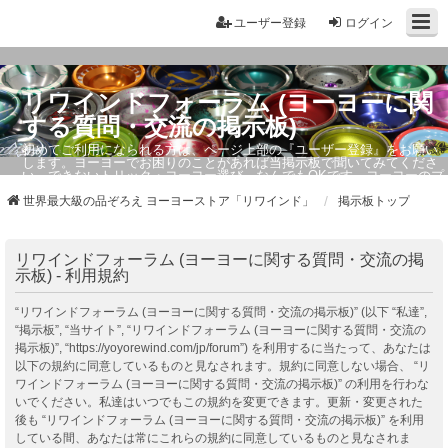
ユーザー登録
ログイン
リワインドフォーラム (ヨーヨーに関
する質問・交流の掲示板)
初めてご利用になられる方は、ページ上部の『ユーザー登録』をお願い
します。ヨーヨーでお困りのことがあれば当掲示板で聞いてみてくださ
い。できないトリック・ヨーヨー選び、なんでもOKです。ヨーヨーのプ
ロもお答えしています。
世界最大級の品ぞろえ ヨーヨーストア「リワインド」
掲示板トップ
リワインドフォーラム (ヨーヨーに関する質問・交流の掲
示板) - 利用規約
“リワインドフォーラム (ヨーヨーに関する質問・交流の掲示板)” (以下 “私達”,
“掲示板”, “当サイト”, “リワインドフォーラム (ヨーヨーに関する質問・交流の
掲示板)”, “https://yoyorewind.com/jp/forum”) を利用するに当たって、あなたは
以下の規約に同意しているものと見なされます。規約に同意しない場合、 “リ
ワインドフォーラム (ヨーヨーに関する質問・交流の掲示板)” の利用を行わな
いでください。私達はいつでもこの規約を変更できます。更新・変更された
後も “リワインドフォーラム (ヨーヨーに関する質問・交流の掲示板)” を利用
している間、あなたは常にこれらの規約に同意しているものと見なされま