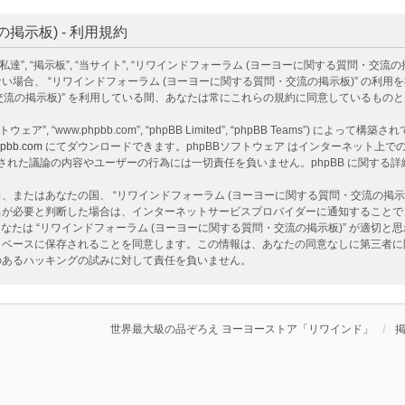
示板) - 利用規約
掲示板”, “当サイト”, “リワインドフォーラム (ヨーヨーに関する質問・交流の掲示板)”, “ht
場合、 “リワインドフォーラム (ヨーヨーに関する質問・交流の掲示板)” の利
・交流の掲示板)” を利用している間、あなたは常にこれらの規約に同意しているもの
ェア”, “www.phpbb.com”, “phpBB Limited”, “phpBB Teams”) によって
pbb.com
にてダウンロードできます。phpBBソフトウェア はインターネット上での議
ア 上でなされた議論の内容やユーザーの行為には一切責任を負いません。phpBB に関す
またはあなたの国、 “リワインドフォーラム (ヨーヨーに関する質問・交流の掲示
ちが必要と判断した場合は、インターネットサービスプロバイダーに通知することで
なたは “リワインドフォーラム (ヨーヨーに関する質問・交流の掲示板)” が適切
ベースに保存されることを同意します。この情報は、あなたの同意なしに第三者に開示
性のあるハッキングの試みに対して責任を負いません。
世界最大級の品ぞろえ ヨーヨーストア「リワインド」