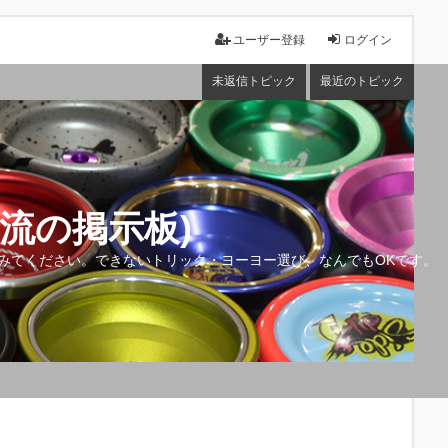
ユーザー登録
ログイン
未返信トピック
最近のトピック
流の掲示板)
みてください。できないトリック・ヨーヨー選び、なんでもOKです。