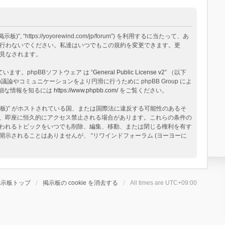
tps://yoyorewind.com/jp/forum”) を利用するに当たって、あ
用を行わないでください。私達はいつでもこの規約を変更できます。更
と見なされます。
構築されています。phpBBソフトウェア は “
General Public License v2
” （以下
論やコミュニケーションをより円滑に行うために phpBB Group によ
る詳細な情報を知るには
https://www.phpbb.com/
をご覧ください。
板)” がホストされている国、または国際法に違反する可能性のあるそ
、即座に恒久的にアクセス禁止される場合があります。これらの条件の
と思われるトピックをいつでも削除、編集、移動、または閉じる権利を有す
されることはありませんが、 “リワインドフォーラム (ヨーヨーに
掲示板トップ
掲示板の cookie を消去する
All times are
UTC+09:00