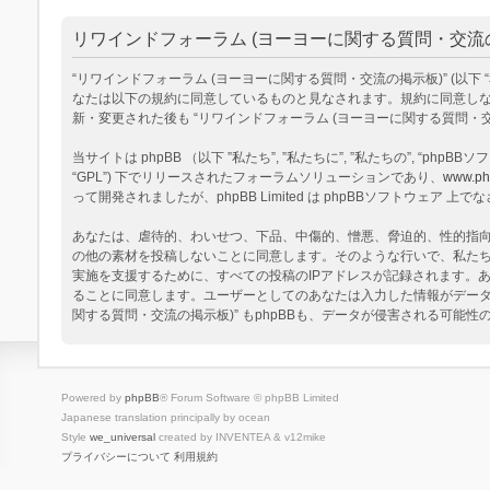
リワインドフォーラム (ヨーヨーに関する質問・交流の掲
“リワインドフォーラム (ヨーヨーに関する質問・交流の掲示板)” (以下 “私達”, “
なたは以下の規約に同意しているものと見なされます。規約に同意しない
新・変更された後も “リワインドフォーラム (ヨーヨーに関する質問
当サイトは phpBB （以下 ”私たち”, ”私たちに”, ”私たちの”, “phpBBソフトウ
“GPL”) 下でリリースされたフォーラムソリューションであり、
www.ph
って開発されましたが、phpBB Limited は phpBBソフトウェ
あなたは、虐待的、わいせつ、下品、中傷的、憎悪、脅迫的、性的指向、
の他の素材を投稿しないことに同意します。そのような行いで、私た
実施を支援するために、すべての投稿のIPアドレスが記録されます。あ
ることに同意します。ユーザーとしてのあなたは入力した情報がデータ
関する質問・交流の掲示板)” もphpBBも、データが侵害される可能
Powered by
phpBB
® Forum Software © phpBB Limited
Japanese translation principally by ocean
Style
we_universal
created by INVENTEA & v12mike
プライバシーについて
利用規約