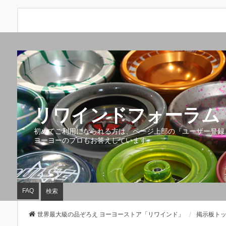
リワインドフォーラム 
初めてご利用になられる方は、ページ上部の『ユーザー登録
ヨーヨーのプロもお答えしています。
FAQ
検索
世界最大級の品ぞろえ ヨーヨーストア「リワインド」
掲示板ト