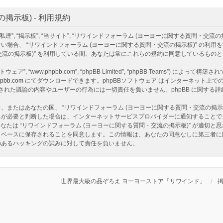
示板) - 利用規約
掲示板”, “当サイト”, “リワインドフォーラム (ヨーヨーに関する質問・交流の掲示板)”, “ht
場合、 “リワインドフォーラム (ヨーヨーに関する質問・交流の掲示板)” の利
・交流の掲示板)” を利用している間、あなたは常にこれらの規約に同意しているもの
ェア”, “www.phpbb.com”, “phpBB Limited”, “phpBB Teams”) によって
pbb.com
にてダウンロードできます。phpBBソフトウェア はインターネット上での議
ア 上でなされた議論の内容やユーザーの行為には一切責任を負いません。phpBB に関す
またはあなたの国、 “リワインドフォーラム (ヨーヨーに関する質問・交流の掲示
ちが必要と判断した場合は、インターネットサービスプロバイダーに通知することで
なたは “リワインドフォーラム (ヨーヨーに関する質問・交流の掲示板)” が適切
ベースに保存されることを同意します。この情報は、あなたの同意なしに第三者に開示
性のあるハッキングの試みに対して責任を負いません。
世界最大級の品ぞろえ ヨーヨーストア「リワインド」