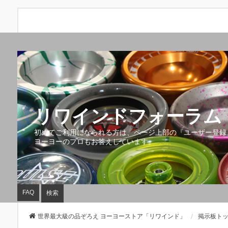
リワインドフォーラム 
初めてご利用になられる方は、ページ上部の『ユーザー登録
ヨーヨーのプロもお答えしています。
FAQ
検索
世界最大級の品ぞろえ ヨーヨーストア「リワインド」
掲示板ト