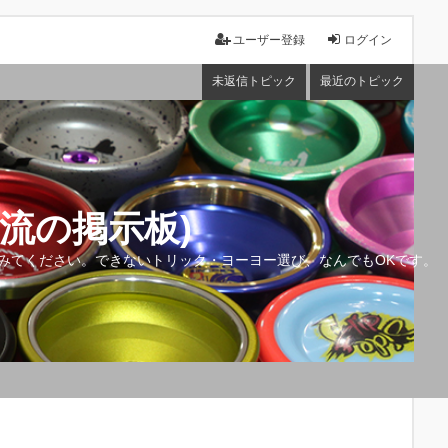
ユーザー登録
ログイン
未返信トピック
最近のトピック
流の掲示板)
みてください。できないトリック・ヨーヨー選び、なんでもOKです。