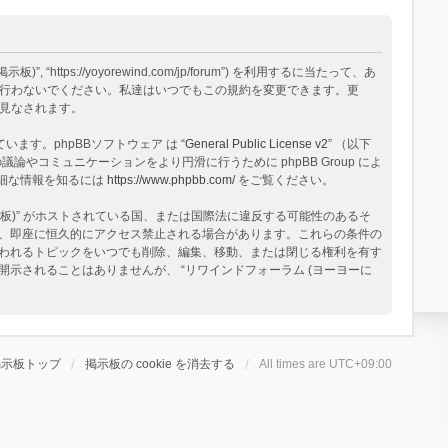
tps://yoyorewind.com/jp/forum”) を利用するに当たって、あ
用を行わないでください。私達はいつでもこの規約を変更できます。更
と見なされます。
構築されています。phpBBソフトウェア は “
General Public License v2
” （以下
論やコミュニケーションをより円滑に行うために phpBB Group によ
る詳細な情報を知るには
https://www.phpbb.com/
をご覧ください。
板)” がホストされている国、または国際法に違反する可能性のあるそ
、即座に恒久的にアクセス禁止される場合があります。これらの条件の
と思われるトピックをいつでも削除、編集、移動、または閉じる権利を有す
されることはありませんが、 “リワインドフォーラム (ヨーヨーに
掲示板トップ
掲示板の cookie を消去する
All times are
UTC+09:00