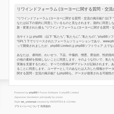
リワインドフォーラム (ヨーヨーに関する質問・交流の掲
“リワインドフォーラム (ヨーヨーに関する質問・交流の掲示板)” (以下 “私達”, “
なたは以下の規約に同意しているものと見なされます。規約に同意しない
新・変更された後も “リワインドフォーラム (ヨーヨーに関する質問
当サイトは phpBB （以下 ”私たち”, ”私たちに”, ”私たちの”, “phpBBソフトウ
“GPL”) 下でリリースされたフォーラムソリューションであり、
www.ph
って開発されましたが、phpBB Limited は phpBBソフトウェ
あなたは、虐待的、わいせつ、下品、中傷的、憎悪、脅迫的、性的指向、
の他の素材を投稿しないことに同意します。そのような行いで、私た
実施を支援するために、すべての投稿のIPアドレスが記録されます。あ
ることに同意します。ユーザーとしてのあなたは入力した情報がデータ
関する質問・交流の掲示板)” もphpBBも、データが侵害される可能
Powered by
phpBB
® Forum Software © phpBB Limited
Japanese translation principally by ocean
Style
we_universal
created by INVENTEA & v12mike
プライバシーについて
利用規約