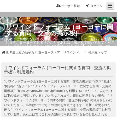
ユーザー登録
ログイン
リワインドフォーラム (ヨーヨーに関
する質問・交流の掲示板)
初めてご利用になられる方は、ページ上部の『ユーザー登録』をお願い
します。ヨーヨーでお困りのことがあれば当掲示板で聞いてみてくださ
い。できないトリック・ヨーヨー選び、なんでもOKです。ヨーヨーのプ
ロもお答えしています。
世界最大級の品ぞろえ ヨーヨーストア「リワインド」
掲示板トップ
リワインドフォーラム (ヨーヨーに関する質問・交流の掲
示板) - 利用規約
“リワインドフォーラム (ヨーヨーに関する質問・交流の掲示板)” (以下 “私達”,
“掲示板”, “当サイト”, “リワインドフォーラム (ヨーヨーに関する質問・交流の
掲示板)”, “https://yoyorewind.com/jp/forum”) を利用するに当たって、あなたは
以下の規約に同意しているものと見なされます。規約に同意しない場合、 “リ
ワインドフォーラム (ヨーヨーに関する質問・交流の掲示板)” の利用を行わな
いでください。私達はいつでもこの規約を変更できます。更新・変更された
後も “リワインドフォーラム (ヨーヨーに関する質問・交流の掲示板)” を利用
している間、あなたは常にこれらの規約に同意しているものと見なされま