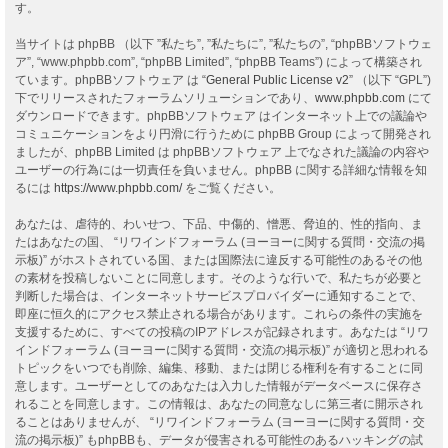
す。
当サイトは phpBB （以下 ”私たち”, ”私たちに”, ”私たちの”, “phpBBソフトウェ
ア”, “www.phpbb.com”, “phpBB Limited”, “phpBB Teams”) によって構築され
ています。phpBBソフトウェア は “
General Public License v2
” （以下 “GPL”)
下でリリースされたフォーラムソリューションであり、
www.phpbb.com
にて
ダウンロードできます。phpBBソフトウェア はインターネット上での議論や
コミュニケーションをより円滑に行うために phpBB Group によって開発され
ましたが、phpBB Limited は phpBBソフトウェア 上でなされた議論の内容や
ユーザーの行為には一切責任を負いません。phpBB に関する詳細な情報を知
るには
https://www.phpbb.com/
をご覧ください。
あなたは、虐待的、わいせつ、下品、中傷的、憎悪、脅迫的、性的指向、ま
たはあなたの国、 “リワインドフォーラム (ヨーヨーに関する質問・交流の掲
示板)” がホストされている国、または国際法に違反する可能性のあるその他
の素材を投稿しないことに同意します。そのような行いで、私たちが必要と
判断した場合は、インターネットサービスプロバイダーに通知することで、
即座に恒久的にアクセス禁止される場合があります。これらの条件の実施を
支援するために、すべての投稿のIPアドレスが記録されます。あなたは “リワ
インドフォーラム (ヨーヨーに関する質問・交流の掲示板)” が適切と思われる
トピックをいつでも削除、編集、移動、または閉じる権利を有することに同
意します。ユーザーとしてのあなたは入力した情報がデータベースに保存さ
れることを同意します。この情報は、あなたの同意なしに第三者に開示され
ることはありませんが、 “リワインドフォーラム (ヨーヨーに関する質問・交
流の掲示板)” もphpBBも、データが侵害される可能性のあるハッキングの試