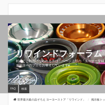
リワインドフォーラム 
初めてご利用になられる方は、ページ上部の『ユーザー登録
ヨーヨーのプロもお答えしています。
FAQ
検索
世界最大級の品ぞろえ ヨーヨーストア「リワインド」
掲示板ト