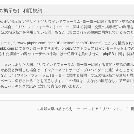
示板) - 利用規約
掲示板”, “当サイト”, “リワインドフォーラム (ヨーヨーに関する質問・交流の掲示板)”, “ht
場合、 “リワインドフォーラム (ヨーヨーに関する質問・交流の掲示板)” の利
・交流の掲示板)” を利用している間、あなたは常にこれらの規約に同意しているもの
ェア”, “www.phpbb.com”, “phpBB Limited”, “phpBB Teams”) によって
pbb.com
にてダウンロードできます。phpBBソフトウェア はインターネット上での議
ア 上でなされた議論の内容やユーザーの行為には一切責任を負いません。phpBB に関す
またはあなたの国、 “リワインドフォーラム (ヨーヨーに関する質問・交流の掲示
ちが必要と判断した場合は、インターネットサービスプロバイダーに通知することで
なたは “リワインドフォーラム (ヨーヨーに関する質問・交流の掲示板)” が適切
ベースに保存されることを同意します。この情報は、あなたの同意なしに第三者に開示
性のあるハッキングの試みに対して責任を負いません。
世界最大級の品ぞろえ ヨーヨーストア「リワインド」