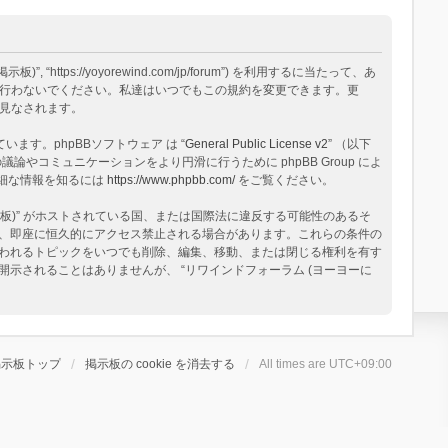
tps://yoyorewind.com/jp/forum”) を利用するに当たって、あ
用を行わないでください。私達はいつでもこの規約を変更できます。更
と見なされます。
構築されています。phpBBソフトウェア は “
General Public License v2
” （以下
論やコミュニケーションをより円滑に行うために phpBB Group によ
る詳細な情報を知るには
https://www.phpbb.com/
をご覧ください。
板)” がホストされている国、または国際法に違反する可能性のあるそ
、即座に恒久的にアクセス禁止される場合があります。これらの条件の
と思われるトピックをいつでも削除、編集、移動、または閉じる権利を有す
されることはありませんが、 “リワインドフォーラム (ヨーヨーに
掲示板トップ
掲示板の cookie を消去する
All times are
UTC+09:00