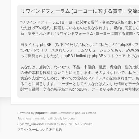
リワインドフォーラム (ヨーヨーに関する質問・交流の掲
“リワインドフォーラム (ヨーヨーに関する質問・交流の掲示板)” (以下 “私達”, “
なたは以下の規約に同意しているものと見なされます。規約に同意しない
新・変更された後も “リワインドフォーラム (ヨーヨーに関する質問
当サイトは phpBB （以下 ”私たち”, ”私たちに”, ”私たちの”, “phpBBソフトウ
“GPL”) 下でリリースされたフォーラムソリューションであり、
www.ph
って開発されましたが、phpBB Limited は phpBBソフトウェ
あなたは、虐待的、わいせつ、下品、中傷的、憎悪、脅迫的、性的指向、
の他の素材を投稿しないことに同意します。そのような行いで、私た
実施を支援するために、すべての投稿のIPアドレスが記録されます。あ
ることに同意します。ユーザーとしてのあなたは入力した情報がデータ
関する質問・交流の掲示板)” もphpBBも、データが侵害される可能
Powered by
phpBB
® Forum Software © phpBB Limited
Japanese translation principally by ocean
Style
we_universal
created by INVENTEA & v12mike
プライバシーについて
利用規約