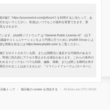
tps://yoyorewind.com/jp/forum”) を利用するに当たって、あ
用を行わないでください。私達はいつでもこの規約を変更できます。更
と見なされます。
構築されています。phpBBソフトウェア は “
General Public License v2
” （以下
論やコミュニケーションをより円滑に行うために phpBB Group によ
る詳細な情報を知るには
https://www.phpbb.com/
をご覧ください。
板)” がホストされている国、または国際法に違反する可能性のあるそ
、即座に恒久的にアクセス禁止される場合があります。これらの条件の
と思われるトピックをいつでも削除、編集、移動、または閉じる権利を有す
されることはありませんが、 “リワインドフォーラム (ヨーヨーに
掲示板トップ
掲示板の cookie を消去する
All times are
UTC+09:00