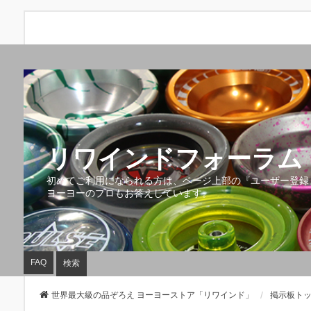
リワインドフォーラム 
初めてご利用になられる方は、ページ上部の『ユーザー登録
ヨーヨーのプロもお答えしています。
FAQ
検索
世界最大級の品ぞろえ ヨーヨーストア「リワインド」
掲示板ト