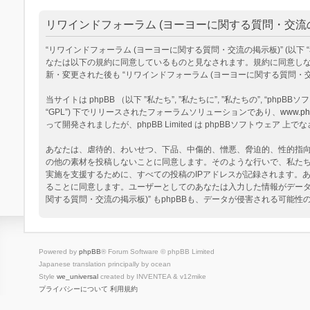
リワインドフォーラム (ヨーヨーに関する質問・交流の掲
“リワインドフォーラム (ヨーヨーに関する質問・交流の掲示板)” (以下 “私達”, “
なたは以下の規約に同意しているものと見なされます。規約に同意しない
新・変更された後も “リワインドフォーラム (ヨーヨーに関する質問
当サイトは phpBB （以下 ”私たち”, ”私たちに”, ”私たちの”, “phpBBソフトウ
“GPL”) 下でリリースされたフォーラムソリューションであり、
www.ph
って開発されましたが、phpBB Limited は phpBBソフトウェ
あなたは、虐待的、わいせつ、下品、中傷的、憎悪、脅迫的、性的指向、
の他の素材を投稿しないことに同意します。そのような行いで、私た
実施を支援するために、すべての投稿のIPアドレスが記録されます。あ
ることに同意します。ユーザーとしてのあなたは入力した情報がデータ
関する質問・交流の掲示板)” もphpBBも、データが侵害される可能
Powered by
phpBB
® Forum Software © phpBB Limited
Japanese translation principally by ocean
Style
we_universal
created by INVENTEA & v12mike
プライバシーについて
利用規約