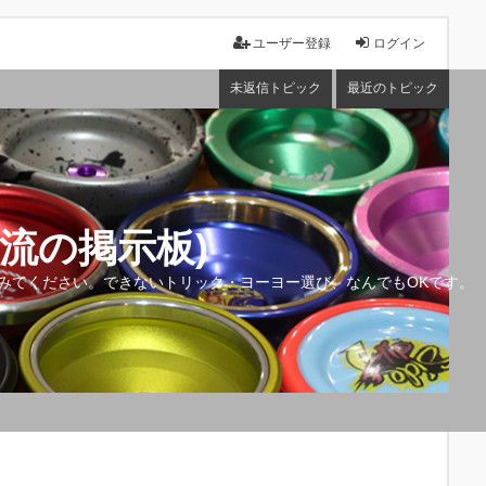
ユーザー登録
ログイン
未返信トピック
最近のトピック
流の掲示板)
みてください。できないトリック・ヨーヨー選び、なんでもOKです。