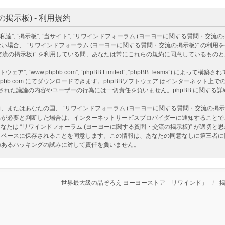
示板) - 利用規約
掲示板”, “当サイト”, “リワインドフォーラム (ヨーヨーに関する質問・交流の掲示板)”, “ht
場合、 “リワインドフォーラム (ヨーヨーに関する質問・交流の掲示板)” の利
・交流の掲示板)” を利用している間、あなたは常にこれらの規約に同意しているもの
ェア”, “www.phpbb.com”, “phpBB Limited”, “phpBB Teams”) によって
pbb.com
にてダウンロードできます。phpBBソフトウェア はインターネット上での議
ア 上でなされた議論の内容やユーザーの行為には一切責任を負いません。phpBB に関す
またはあなたの国、 “リワインドフォーラム (ヨーヨーに関する質問・交流の掲示
ちが必要と判断した場合は、インターネットサービスプロバイダーに通知することで
なたは “リワインドフォーラム (ヨーヨーに関する質問・交流の掲示板)” が適切
ベースに保存されることを同意します。この情報は、あなたの同意なしに第三者に開示
性のあるハッキングの試みに対して責任を負いません。
世界最大級の品ぞろえ ヨーヨーストア「リワインド」