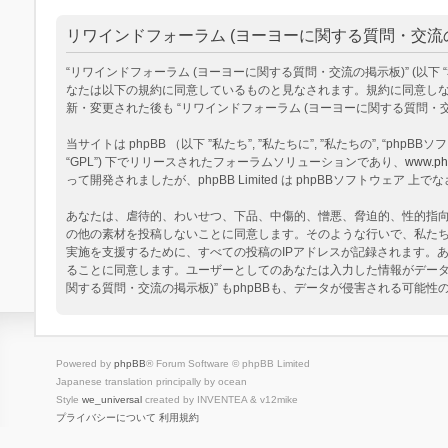
リワインドフォーラム (ヨーヨーに関する質問・交流の掲
“リワインドフォーラム (ヨーヨーに関する質問・交流の掲示板)” (以下 “私達”, “
なたは以下の規約に同意しているものと見なされます。規約に同意しない
新・変更された後も “リワインドフォーラム (ヨーヨーに関する質問
当サイトは phpBB （以下 ”私たち”, ”私たちに”, ”私たちの”, “phpBBソフトウ
“GPL”) 下でリリースされたフォーラムソリューションであり、
www.ph
って開発されましたが、phpBB Limited は phpBBソフトウェ
あなたは、虐待的、わいせつ、下品、中傷的、憎悪、脅迫的、性的指向、
の他の素材を投稿しないことに同意します。そのような行いで、私た
実施を支援するために、すべての投稿のIPアドレスが記録されます。あ
ることに同意します。ユーザーとしてのあなたは入力した情報がデータ
関する質問・交流の掲示板)” もphpBBも、データが侵害される可能
Powered by
phpBB
® Forum Software © phpBB Limited
Japanese translation principally by ocean
Style
we_universal
created by INVENTEA & v12mike
プライバシーについて
利用規約