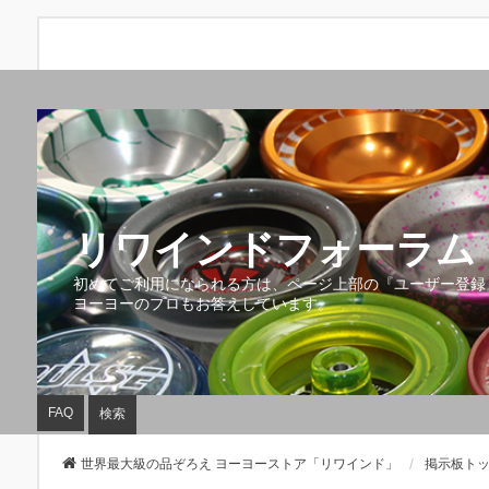
リワインドフォーラム 
初めてご利用になられる方は、ページ上部の『ユーザー登録
ヨーヨーのプロもお答えしています。
FAQ
検索
世界最大級の品ぞろえ ヨーヨーストア「リワインド」
掲示板ト