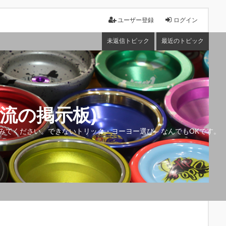
ユーザー登録
ログイン
未返信トピック
最近のトピック
流の掲示板)
みてください。できないトリック・ヨーヨー選び、なんでもOKです。