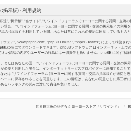
示板) - 利用規約
掲示板”, “当サイト”, “リワインドフォーラム (ヨーヨーに関する質問・交流の掲示板)”, “ht
場合、 “リワインドフォーラム (ヨーヨーに関する質問・交流の掲示板)” の利
・交流の掲示板)” を利用している間、あなたは常にこれらの規約に同意しているもの
ェア”, “www.phpbb.com”, “phpBB Limited”, “phpBB Teams”) によって
pbb.com
にてダウンロードできます。phpBBソフトウェア はインターネット上での議
ア 上でなされた議論の内容やユーザーの行為には一切責任を負いません。phpBB に関す
またはあなたの国、 “リワインドフォーラム (ヨーヨーに関する質問・交流の掲示
ちが必要と判断した場合は、インターネットサービスプロバイダーに通知することで
なたは “リワインドフォーラム (ヨーヨーに関する質問・交流の掲示板)” が適切
ベースに保存されることを同意します。この情報は、あなたの同意なしに第三者に開示
性のあるハッキングの試みに対して責任を負いません。
世界最大級の品ぞろえ ヨーヨーストア「リワインド」