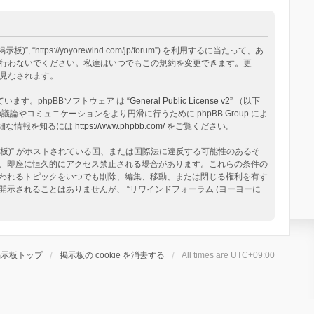
tps://yoyorewind.com/jp/forum”) を利用するに当たって、あ
用を行わないでください。私達はいつでもこの規約を変更できます。更
と見なされます。
構築されています。phpBBソフトウェア は “
General Public License v2
” （以下
論やコミュニケーションをより円滑に行うために phpBB Group によ
る詳細な情報を知るには
https://www.phpbb.com/
をご覧ください。
板)” がホストされている国、または国際法に違反する可能性のあるそ
、即座に恒久的にアクセス禁止される場合があります。これらの条件の
と思われるトピックをいつでも削除、編集、移動、または閉じる権利を有す
されることはありませんが、 “リワインドフォーラム (ヨーヨーに
掲示板トップ
掲示板の cookie を消去する
All times are
UTC+09:00