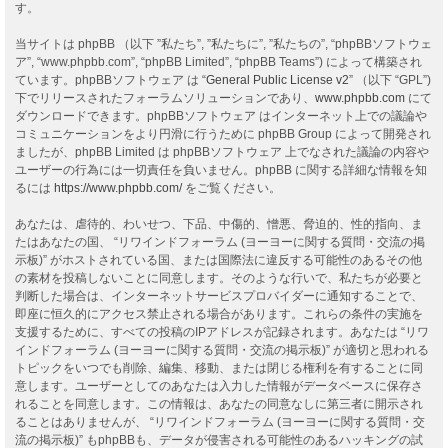
す。
当サイトは phpBB （以下 ”私たち”, ”私たちに”, ”私たちの”, “phpBBソフトウェ
ア”, “www.phpbb.com”, “phpBB Limited”, “phpBB Teams”) によって構築され
ています。phpBBソフトウェア は “
General Public License v2
” （以下 “GPL”)
下でリリースされたフォーラムソリューションであり、
www.phpbb.com
にて
ダウンロードできます。phpBBソフトウェア はインターネット上での議論や
コミュニケーションをより円滑に行うために phpBB Group によって開発され
ましたが、phpBB Limited は phpBBソフトウェア 上でなされた議論の内容や
ユーザーの行為には一切責任を負いません。phpBB に関する詳細な情報を知
るには
https://www.phpbb.com/
をご覧ください。
あなたは、虐待的、わいせつ、下品、中傷的、憎悪、脅迫的、性的指向、ま
たはあなたの国、 “リワインドフォーラム (ヨーヨーに関する質問・交流の掲
示板)” がホストされている国、または国際法に違反する可能性のあるその他
の素材を投稿しないことに同意します。そのような行いで、私たちが必要と
判断した場合は、インターネットサービスプロバイダーに通知することで、
即座に恒久的にアクセス禁止される場合があります。これらの条件の実施を
支援するために、すべての投稿のIPアドレスが記録されます。あなたは “リワ
インドフォーラム (ヨーヨーに関する質問・交流の掲示板)” が適切と思われる
トピックをいつでも削除、編集、移動、または閉じる権利を有することに同
意します。ユーザーとしてのあなたは入力した情報がデータベースに保存さ
れることを同意します。この情報は、あなたの同意なしに第三者に開示され
ることはありませんが、 “リワインドフォーラム (ヨーヨーに関する質問・交
流の掲示板)” もphpBBも、データが侵害される可能性のあるハッキングの試