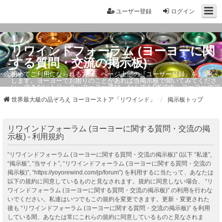
ユーザー登録
ログイン
リワインドフォーラム (ヨーヨーに関
する質問・交流の掲示板)
初めてご利用になられる方は、ページ上部の『ユーザー登録』をお願い
します。ヨーヨーでお困りのことがあれば当掲示板で聞いてみてくださ
い。できないトリック・ヨーヨー選び、なんでもOKです。ヨーヨーのプ
ロもお答えしています。
世界最大級の品ぞろえ ヨーヨーストア「リワインド」
掲示板トップ
リワインドフォーラム (ヨーヨーに関する質問・交流の掲
示板) - 利用規約
“リワインドフォーラム (ヨーヨーに関する質問・交流の掲示板)” (以下 “私達”,
“掲示板”, “当サイト”, “リワインドフォーラム (ヨーヨーに関する質問・交流の
掲示板)”, “https://yoyorewind.com/jp/forum”) を利用するに当たって、あなたは
以下の規約に同意しているものと見なされます。規約に同意しない場合、 “リ
ワインドフォーラム (ヨーヨーに関する質問・交流の掲示板)” の利用を行わな
いでください。私達はいつでもこの規約を変更できます。更新・変更された
後も “リワインドフォーラム (ヨーヨーに関する質問・交流の掲示板)” を利用
している間、あなたは常にこれらの規約に同意しているものと見なされま