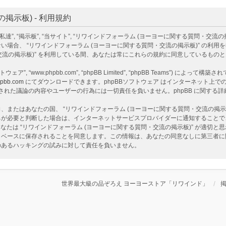
示板) - 利用規約
掲示板”, “当サイト”, “リワインドフォーラム (ヨーヨーに関する質問・交流の掲示板)”, “ht
場合、 “リワインドフォーラム (ヨーヨーに関する質問・交流の掲示板)” の利
・交流の掲示板)” を利用している間、あなたは常にこれらの規約に同意しているもの
ェア”, “www.phpbb.com”, “phpBB Limited”, “phpBB Teams”) によって
pbb.com
にてダウンロードできます。phpBBソフトウェア はインターネット上での議
ア 上でなされた議論の内容やユーザーの行為には一切責任を負いません。phpBB に関す
またはあなたの国、 “リワインドフォーラム (ヨーヨーに関する質問・交流の掲示
ちが必要と判断した場合は、インターネットサービスプロバイダーに通知することで
なたは “リワインドフォーラム (ヨーヨーに関する質問・交流の掲示板)” が適切
ベースに保存されることを同意します。この情報は、あなたの同意なしに第三者に開示
性のあるハッキングの試みに対して責任を負いません。
世界最大級の品ぞろえ ヨーヨーストア「リワインド」