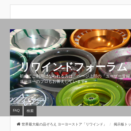
リワインドフォーラム 
初めてご利用になられる方は、ページ上部の『ユーザー登録
ヨーヨーのプロもお答えしています。
FAQ
検索
世界最大級の品ぞろえ ヨーヨーストア「リワインド」
掲示板ト