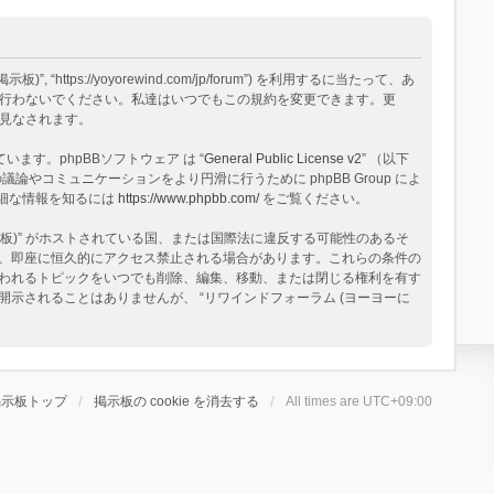
tps://yoyorewind.com/jp/forum”) を利用するに当たって、あ
用を行わないでください。私達はいつでもこの規約を変更できます。更
と見なされます。
構築されています。phpBBソフトウェア は “
General Public License v2
” （以下
論やコミュニケーションをより円滑に行うために phpBB Group によ
る詳細な情報を知るには
https://www.phpbb.com/
をご覧ください。
板)” がホストされている国、または国際法に違反する可能性のあるそ
、即座に恒久的にアクセス禁止される場合があります。これらの条件の
と思われるトピックをいつでも削除、編集、移動、または閉じる権利を有す
されることはありませんが、 “リワインドフォーラム (ヨーヨーに
掲示板トップ
掲示板の cookie を消去する
All times are
UTC+09:00