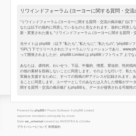
リワインドフォーラム (ヨーヨーに関する質問・交流の掲
“リワインドフォーラム (ヨーヨーに関する質問・交流の掲示板)” (以下 “私達”, “
なたは以下の規約に同意しているものと見なされます。規約に同意しない
新・変更された後も “リワインドフォーラム (ヨーヨーに関する質問
当サイトは phpBB （以下 ”私たち”, ”私たちに”, ”私たちの”, “phpBBソフトウ
“GPL”) 下でリリースされたフォーラムソリューションであり、
www.ph
って開発されましたが、phpBB Limited は phpBBソフトウェ
あなたは、虐待的、わいせつ、下品、中傷的、憎悪、脅迫的、性的指向、
の他の素材を投稿しないことに同意します。そのような行いで、私た
実施を支援するために、すべての投稿のIPアドレスが記録されます。あ
ることに同意します。ユーザーとしてのあなたは入力した情報がデータ
関する質問・交流の掲示板)” もphpBBも、データが侵害される可能
Powered by
phpBB
® Forum Software © phpBB Limited
Japanese translation principally by ocean
Style
we_universal
created by INVENTEA & v12mike
プライバシーについて
利用規約