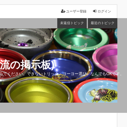
ユーザー登録
ログイン
未返信トピック
最近のトピック
流の掲示板)
みてください。できないトリック・ヨーヨー選び、なんでもOKです。