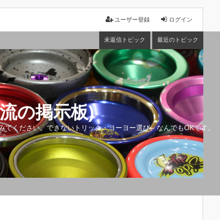
ユーザー登録
ログイン
未返信トピック
最近のトピック
流の掲示板)
みてください。できないトリック・ヨーヨー選び、なんでもOKです。