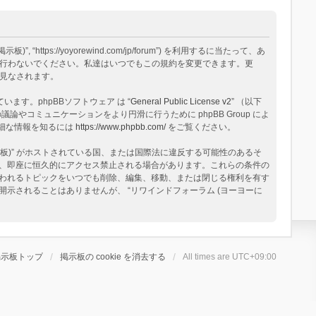
tps://yoyorewind.com/jp/forum”) を利用するに当たって、あ
用を行わないでください。私達はいつでもこの規約を変更できます。更
と見なされます。
構築されています。phpBBソフトウェア は “
General Public License v2
” （以下
論やコミュニケーションをより円滑に行うために phpBB Group によ
る詳細な情報を知るには
https://www.phpbb.com/
をご覧ください。
板)” がホストされている国、または国際法に違反する可能性のあるそ
、即座に恒久的にアクセス禁止される場合があります。これらの条件の
と思われるトピックをいつでも削除、編集、移動、または閉じる権利を有す
されることはありませんが、 “リワインドフォーラム (ヨーヨーに
掲示板トップ
掲示板の cookie を消去する
All times are
UTC+09:00