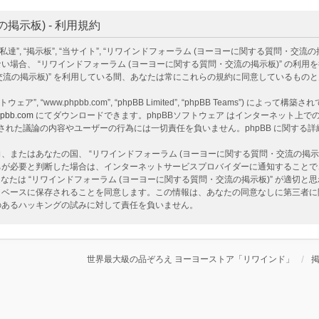
示板) - 利用規約
掲示板”, “当サイト”, “リワインドフォーラム (ヨーヨーに関する質問・交流の掲示板)”, “ht
場合、 “リワインドフォーラム (ヨーヨーに関する質問・交流の掲示板)” の利
・交流の掲示板)” を利用している間、あなたは常にこれらの規約に同意しているもの
ェア”, “www.phpbb.com”, “phpBB Limited”, “phpBB Teams”) によって
pbb.com
にてダウンロードできます。phpBBソフトウェア はインターネット上での議
ア 上でなされた議論の内容やユーザーの行為には一切責任を負いません。phpBB に関す
またはあなたの国、 “リワインドフォーラム (ヨーヨーに関する質問・交流の掲示
ちが必要と判断した場合は、インターネットサービスプロバイダーに通知することで
なたは “リワインドフォーラム (ヨーヨーに関する質問・交流の掲示板)” が適切
ベースに保存されることを同意します。この情報は、あなたの同意なしに第三者に開示
性のあるハッキングの試みに対して責任を負いません。
世界最大級の品ぞろえ ヨーヨーストア「リワインド」