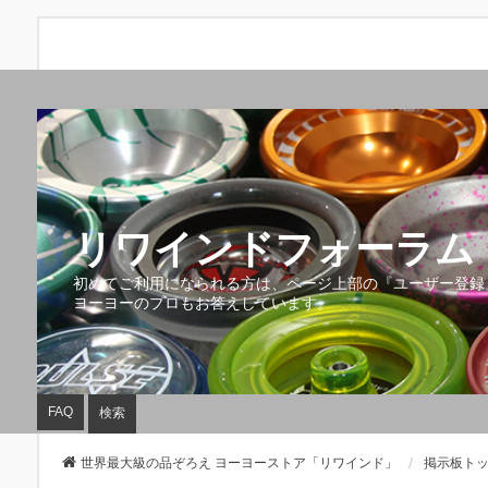
リワインドフォーラム 
初めてご利用になられる方は、ページ上部の『ユーザー登録
ヨーヨーのプロもお答えしています。
FAQ
検索
世界最大級の品ぞろえ ヨーヨーストア「リワインド」
掲示板ト