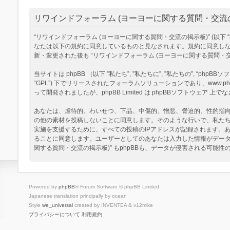
リワインドフォーラム (ヨーヨーに関する質問・交流の掲
“リワインドフォーラム (ヨーヨーに関する質問・交流の掲示板)” (以下 “私達”, “
なたは以下の規約に同意しているものと見なされます。規約に同意しない
新・変更された後も “リワインドフォーラム (ヨーヨーに関する質問
当サイトは phpBB （以下 ”私たち”, ”私たちに”, ”私たちの”, “phpBBソフトウ
“GPL”) 下でリリースされたフォーラムソリューションであり、
www.ph
って開発されましたが、phpBB Limited は phpBBソフトウェ
あなたは、虐待的、わいせつ、下品、中傷的、憎悪、脅迫的、性的指向、
の他の素材を投稿しないことに同意します。そのような行いで、私た
実施を支援するために、すべての投稿のIPアドレスが記録されます。あ
ることに同意します。ユーザーとしてのあなたは入力した情報がデータ
関する質問・交流の掲示板)” もphpBBも、データが侵害される可能
Powered by
phpBB
® Forum Software © phpBB Limited
Japanese translation principally by ocean
Style
we_universal
created by INVENTEA & v12mike
プライバシーについて
利用規約