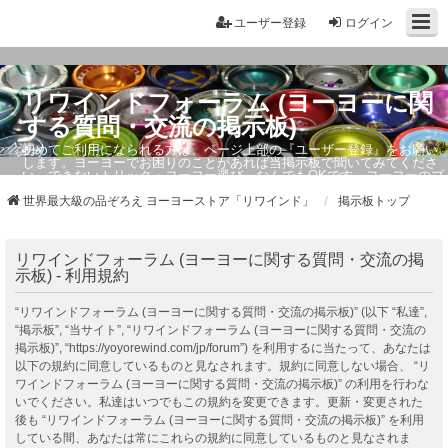
ユーザー登録
ログイン
リワインドフォーラム (ヨーヨーに関
する質問・交流の掲示板)
初めてご利用になられる方は、ページ上部の『ユーザー登録』をお願い
します。ヨーヨーでお困りのことがあれば当掲示板で聞いてみてくださ
い。できないトリック・ヨーヨー選び、なんでもOKです。ヨーヨーのプ
ロもお答えしています。
世界最大級の品ぞろえ ヨーヨーストア「リワインド」
掲示板トップ
リワインドフォーラム (ヨーヨーに関する質問・交流の掲
示板) - 利用規約
“リワインドフォーラム (ヨーヨーに関する質問・交流の掲示板)” (以下 “私達”,
“掲示板”, “当サイト”, “リワインドフォーラム (ヨーヨーに関する質問・交流の
掲示板)”, “https://yoyorewind.com/jp/forum”) を利用するに当たって、あなたは
以下の規約に同意しているものと見なされます。規約に同意しない場合、 “リ
ワインドフォーラム (ヨーヨーに関する質問・交流の掲示板)” の利用を行わな
いでください。私達はいつでもこの規約を変更できます。更新・変更された
後も “リワインドフォーラム (ヨーヨーに関する質問・交流の掲示板)” を利用
している間、あなたは常にこれらの規約に同意しているものと見なされま