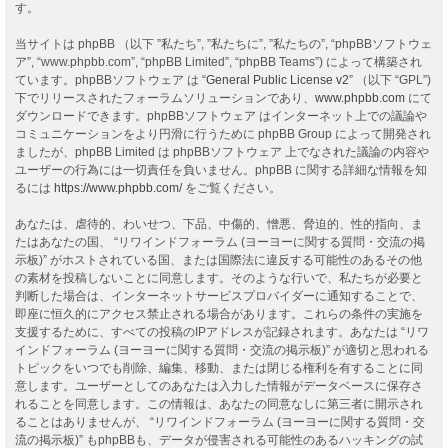
す。
当サイトは phpBB （以下 ”私たち”, ”私たちに”, ”私たちの”, “phpBBソフトウェ
ア”, “www.phpbb.com”, “phpBB Limited”, “phpBB Teams”) によって構築され
ています。phpBBソフトウェア は “
General Public License v2
” （以下 “GPL”)
下でリリースされたフォーラムソリューションであり、
www.phpbb.com
にて
ダウンロードできます。phpBBソフトウェア はインターネット上での議論や
コミュニケーションをより円滑に行うために phpBB Group によって開発され
ましたが、phpBB Limited は phpBBソフトウェア 上でなされた議論の内容や
ユーザーの行為には一切責任を負いません。phpBB に関する詳細な情報を知
るには
https://www.phpbb.com/
をご覧ください。
あなたは、虐待的、わいせつ、下品、中傷的、憎悪、脅迫的、性的指向、ま
たはあなたの国、 “リワインドフォーラム (ヨーヨーに関する質問・交流の掲
示板)” がホストされている国、または国際法に違反する可能性のあるその他
の素材を投稿しないことに同意します。そのような行いで、私たちが必要と
判断した場合は、インターネットサービスプロバイダーに通知することで、
即座に恒久的にアクセス禁止される場合があります。これらの条件の実施を
支援するために、すべての投稿のIPアドレスが記録されます。あなたは “リワ
インドフォーラム (ヨーヨーに関する質問・交流の掲示板)” が適切と思われる
トピックをいつでも削除、編集、移動、または閉じる権利を有することに同
意します。ユーザーとしてのあなたは入力した情報がデータベースに保存さ
れることを同意します。この情報は、あなたの同意なしに第三者に開示され
ることはありませんが、 “リワインドフォーラム (ヨーヨーに関する質問・交
流の掲示板)” もphpBBも、データが侵害される可能性のあるハッキングの試