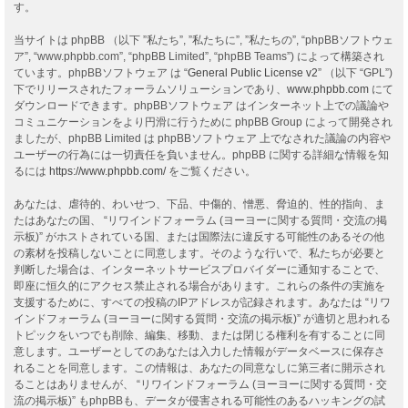
す。
当サイトは phpBB （以下 ”私たち”, ”私たちに”, ”私たちの”, “phpBBソフトウェ
ア”, “www.phpbb.com”, “phpBB Limited”, “phpBB Teams”) によって構築され
ています。phpBBソフトウェア は “
General Public License v2
” （以下 “GPL”)
下でリリースされたフォーラムソリューションであり、
www.phpbb.com
にて
ダウンロードできます。phpBBソフトウェア はインターネット上での議論や
コミュニケーションをより円滑に行うために phpBB Group によって開発され
ましたが、phpBB Limited は phpBBソフトウェア 上でなされた議論の内容や
ユーザーの行為には一切責任を負いません。phpBB に関する詳細な情報を知
るには
https://www.phpbb.com/
をご覧ください。
あなたは、虐待的、わいせつ、下品、中傷的、憎悪、脅迫的、性的指向、ま
たはあなたの国、 “リワインドフォーラム (ヨーヨーに関する質問・交流の掲
示板)” がホストされている国、または国際法に違反する可能性のあるその他
の素材を投稿しないことに同意します。そのような行いで、私たちが必要と
判断した場合は、インターネットサービスプロバイダーに通知することで、
即座に恒久的にアクセス禁止される場合があります。これらの条件の実施を
支援するために、すべての投稿のIPアドレスが記録されます。あなたは “リワ
インドフォーラム (ヨーヨーに関する質問・交流の掲示板)” が適切と思われる
トピックをいつでも削除、編集、移動、または閉じる権利を有することに同
意します。ユーザーとしてのあなたは入力した情報がデータベースに保存さ
れることを同意します。この情報は、あなたの同意なしに第三者に開示され
ることはありませんが、 “リワインドフォーラム (ヨーヨーに関する質問・交
流の掲示板)” もphpBBも、データが侵害される可能性のあるハッキングの試