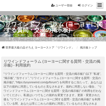
ユーザー登録
ログイン
リワインドフォーラム (ヨーヨーに関
する質問・交流の掲示板)
初めてご利用になられる方は、ページ上部の『ユーザー登録』をお願い
します。ヨーヨーでお困りのことがあれば当掲示板で聞いてみてくださ
い。できないトリック・ヨーヨー選び、なんでもOKです。ヨーヨーのプ
ロもお答えしています。
世界最大級の品ぞろえ ヨーヨーストア「リワインド」
掲示板トップ
リワインドフォーラム (ヨーヨーに関する質問・交流の掲
示板) - 利用規約
“リワインドフォーラム (ヨーヨーに関する質問・交流の掲示板)” (以下 “私達”,
“掲示板”, “当サイト”, “リワインドフォーラム (ヨーヨーに関する質問・交流の
掲示板)”, “https://yoyorewind.com/jp/forum”) を利用するに当たって、あなたは
以下の規約に同意しているものと見なされます。規約に同意しない場合、 “リ
ワインドフォーラム (ヨーヨーに関する質問・交流の掲示板)” の利用を行わな
いでください。私達はいつでもこの規約を変更できます。更新・変更された
後も “リワインドフォーラム (ヨーヨーに関する質問・交流の掲示板)” を利用
している間、あなたは常にこれらの規約に同意しているものと見なされま