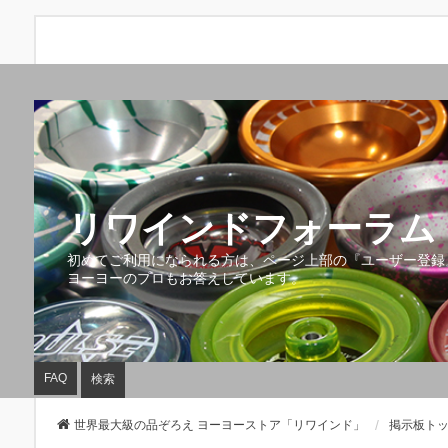
リワインドフォーラム 
初めてご利用になられる方は、ページ上部の『ユーザー登録
ヨーヨーのプロもお答えしています。
FAQ
検索
世界最大級の品ぞろえ ヨーヨーストア「リワインド」
掲示板ト