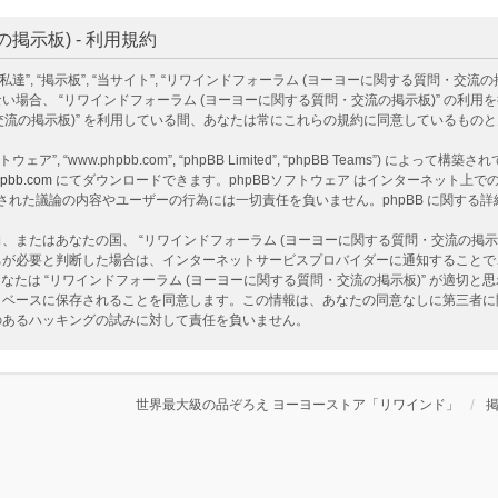
示板) - 利用規約
掲示板”, “当サイト”, “リワインドフォーラム (ヨーヨーに関する質問・交流の掲示板)”, “ht
場合、 “リワインドフォーラム (ヨーヨーに関する質問・交流の掲示板)” の利
・交流の掲示板)” を利用している間、あなたは常にこれらの規約に同意しているもの
ェア”, “www.phpbb.com”, “phpBB Limited”, “phpBB Teams”) によって
pbb.com
にてダウンロードできます。phpBBソフトウェア はインターネット上での議
ア 上でなされた議論の内容やユーザーの行為には一切責任を負いません。phpBB に関す
またはあなたの国、 “リワインドフォーラム (ヨーヨーに関する質問・交流の掲示
ちが必要と判断した場合は、インターネットサービスプロバイダーに通知することで
なたは “リワインドフォーラム (ヨーヨーに関する質問・交流の掲示板)” が適切
ベースに保存されることを同意します。この情報は、あなたの同意なしに第三者に開示
性のあるハッキングの試みに対して責任を負いません。
世界最大級の品ぞろえ ヨーヨーストア「リワインド」