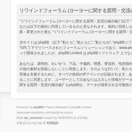
リワインドフォーラム (ヨーヨーに関する質問・交流の掲
“リワインドフォーラム (ヨーヨーに関する質問・交流の掲示板)” (以下 “私達”, “
なたは以下の規約に同意しているものと見なされます。規約に同意しない
新・変更された後も “リワインドフォーラム (ヨーヨーに関する質問
当サイトは phpBB （以下 ”私たち”, ”私たちに”, ”私たちの”, “phpBBソフトウ
“GPL”) 下でリリースされたフォーラムソリューションであり、
www.ph
って開発されましたが、phpBB Limited は phpBBソフトウェ
あなたは、虐待的、わいせつ、下品、中傷的、憎悪、脅迫的、性的指向、
の他の素材を投稿しないことに同意します。そのような行いで、私た
実施を支援するために、すべての投稿のIPアドレスが記録されます。あ
ることに同意します。ユーザーとしてのあなたは入力した情報がデータ
関する質問・交流の掲示板)” もphpBBも、データが侵害される可能
Powered by
phpBB
® Forum Software © phpBB Limited
Japanese translation principally by ocean
Style
we_universal
created by INVENTEA & v12mike
プライバシーについて
利用規約