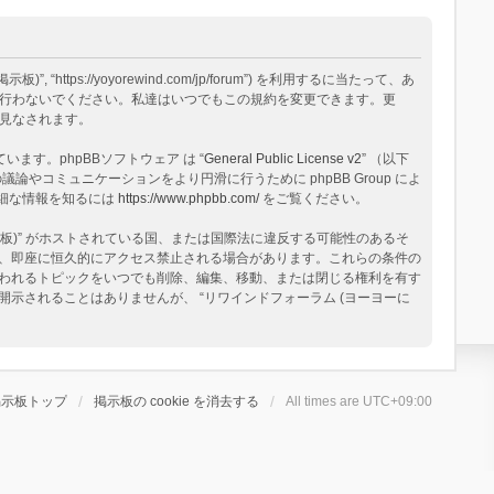
tps://yoyorewind.com/jp/forum”) を利用するに当たって、あ
用を行わないでください。私達はいつでもこの規約を変更できます。更
と見なされます。
構築されています。phpBBソフトウェア は “
General Public License v2
” （以下
論やコミュニケーションをより円滑に行うために phpBB Group によ
る詳細な情報を知るには
https://www.phpbb.com/
をご覧ください。
板)” がホストされている国、または国際法に違反する可能性のあるそ
、即座に恒久的にアクセス禁止される場合があります。これらの条件の
と思われるトピックをいつでも削除、編集、移動、または閉じる権利を有す
されることはありませんが、 “リワインドフォーラム (ヨーヨーに
掲示板トップ
掲示板の cookie を消去する
All times are
UTC+09:00