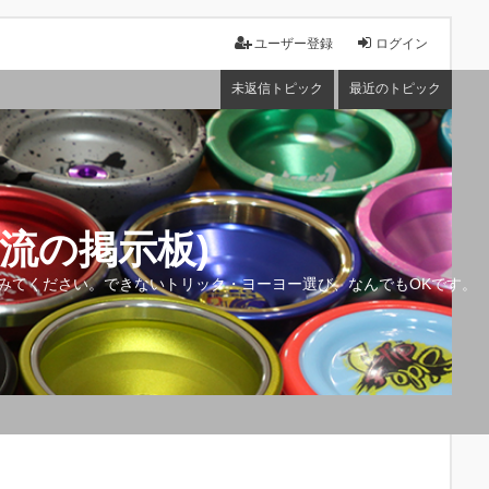
ユーザー登録
ログイン
未返信トピック
最近のトピック
流の掲示板)
みてください。できないトリック・ヨーヨー選び、なんでもOKです。