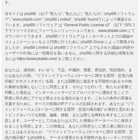
す。
当サイトは phpBB （以下 ”私たち”, ”私たちに”, ”私たちの”, “phpBBソフトウェ
ア”, “www.phpbb.com”, “phpBB Limited”, “phpBB Teams”) によって構築され
ています。phpBBソフトウェア は “
General Public License v2
” （以下 “GPL”)
下でリリースされたフォーラムソリューションであり、
www.phpbb.com
にて
ダウンロードできます。phpBBソフトウェア はインターネット上での議論や
コミュニケーションをより円滑に行うために phpBB Group によって開発され
ましたが、phpBB Limited は phpBBソフトウェア 上でなされた議論の内容や
ユーザーの行為には一切責任を負いません。phpBB に関する詳細な情報を知
るには
https://www.phpbb.com/
をご覧ください。
あなたは、虐待的、わいせつ、下品、中傷的、憎悪、脅迫的、性的指向、ま
たはあなたの国、 “リワインドフォーラム (ヨーヨーに関する質問・交流の掲
示板)” がホストされている国、または国際法に違反する可能性のあるその他
の素材を投稿しないことに同意します。そのような行いで、私たちが必要と
判断した場合は、インターネットサービスプロバイダーに通知することで、
即座に恒久的にアクセス禁止される場合があります。これらの条件の実施を
支援するために、すべての投稿のIPアドレスが記録されます。あなたは “リワ
インドフォーラム (ヨーヨーに関する質問・交流の掲示板)” が適切と思われる
トピックをいつでも削除、編集、移動、または閉じる権利を有することに同
意します。ユーザーとしてのあなたは入力した情報がデータベースに保存さ
れることを同意します。この情報は、あなたの同意なしに第三者に開示され
ることはありませんが、 “リワインドフォーラム (ヨーヨーに関する質問・交
流の掲示板)” もphpBBも、データが侵害される可能性のあるハッキングの試