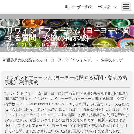
ユーザー登録
ログイン
リワインドフォーラム (ヨーヨーに関
する質問・交流の掲示板)
初めてご利用になられる方は、ページ上部の『ユーザー登録』をお願い
します。ヨーヨーでお困りのことがあれば当掲示板で聞いてみてくださ
い。できないトリック・ヨーヨー選び、なんでもOKです。ヨーヨーのプ
ロもお答えしています。
世界最大級の品ぞろえ ヨーヨーストア「リワインド」
掲示板トップ
リワインドフォーラム (ヨーヨーに関する質問・交流の掲
示板) - 利用規約
“リワインドフォーラム (ヨーヨーに関する質問・交流の掲示板)” (以下 “私達”,
“掲示板”, “当サイト”, “リワインドフォーラム (ヨーヨーに関する質問・交流の
掲示板)”, “https://yoyorewind.com/jp/forum”) を利用するに当たって、あなたは
以下の規約に同意しているものと見なされます。規約に同意しない場合、 “リ
ワインドフォーラム (ヨーヨーに関する質問・交流の掲示板)” の利用を行わな
いでください。私達はいつでもこの規約を変更できます。更新・変更された
後も “リワインドフォーラム (ヨーヨーに関する質問・交流の掲示板)” を利用
している間、あなたは常にこれらの規約に同意しているものと見なされま