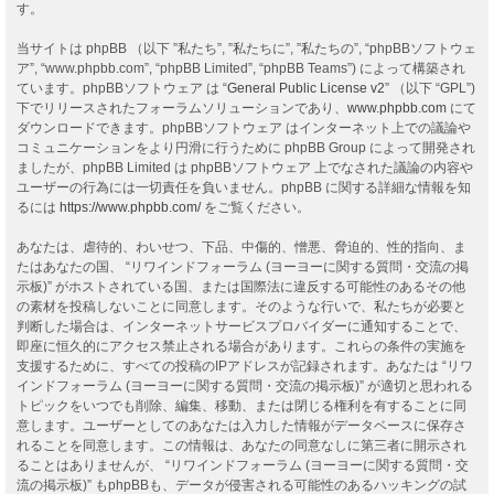
す。
当サイトは phpBB （以下 ”私たち”, ”私たちに”, ”私たちの”, “phpBBソフトウェ
ア”, “www.phpbb.com”, “phpBB Limited”, “phpBB Teams”) によって構築され
ています。phpBBソフトウェア は “
General Public License v2
” （以下 “GPL”)
下でリリースされたフォーラムソリューションであり、
www.phpbb.com
にて
ダウンロードできます。phpBBソフトウェア はインターネット上での議論や
コミュニケーションをより円滑に行うために phpBB Group によって開発され
ましたが、phpBB Limited は phpBBソフトウェア 上でなされた議論の内容や
ユーザーの行為には一切責任を負いません。phpBB に関する詳細な情報を知
るには
https://www.phpbb.com/
をご覧ください。
あなたは、虐待的、わいせつ、下品、中傷的、憎悪、脅迫的、性的指向、ま
たはあなたの国、 “リワインドフォーラム (ヨーヨーに関する質問・交流の掲
示板)” がホストされている国、または国際法に違反する可能性のあるその他
の素材を投稿しないことに同意します。そのような行いで、私たちが必要と
判断した場合は、インターネットサービスプロバイダーに通知することで、
即座に恒久的にアクセス禁止される場合があります。これらの条件の実施を
支援するために、すべての投稿のIPアドレスが記録されます。あなたは “リワ
インドフォーラム (ヨーヨーに関する質問・交流の掲示板)” が適切と思われる
トピックをいつでも削除、編集、移動、または閉じる権利を有することに同
意します。ユーザーとしてのあなたは入力した情報がデータベースに保存さ
れることを同意します。この情報は、あなたの同意なしに第三者に開示され
ることはありませんが、 “リワインドフォーラム (ヨーヨーに関する質問・交
流の掲示板)” もphpBBも、データが侵害される可能性のあるハッキングの試