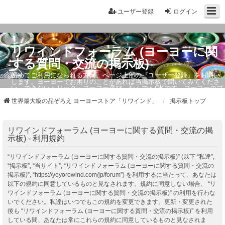
ユーザー登録
ログイン
リワインドフォーラム (ヨーヨーに関
する質問・交流の掲示板)
初めてご利用になられる方は、ページ上部の『ユーザー登録』をお願い
します。ヨーヨーでお困りのことがあれば当掲示板で聞いてみてくださ
い。できないトリック・ヨーヨー選び、なんでもOKです。ヨーヨーのプ
ロもお答えしています。
世界最大級の品ぞろえ ヨーヨーストア「リワインド」
掲示板トップ
リワインドフォーラム (ヨーヨーに関する質問・交流の掲
示板) - 利用規約
“リワインドフォーラム (ヨーヨーに関する質問・交流の掲示板)” (以下 “私達”,
“掲示板”, “当サイト”, “リワインドフォーラム (ヨーヨーに関する質問・交流の
掲示板)”, “https://yoyorewind.com/jp/forum”) を利用するに当たって、あなたは
以下の規約に同意しているものと見なされます。規約に同意しない場合、 “リ
ワインドフォーラム (ヨーヨーに関する質問・交流の掲示板)” の利用を行わな
いでください。私達はいつでもこの規約を変更できます。更新・変更された
後も “リワインドフォーラム (ヨーヨーに関する質問・交流の掲示板)” を利用
している間、あなたは常にこれらの規約に同意しているものと見なされま