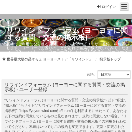
ログイン
リワインドフォーラム (ヨーヨーに関
する質問・交流の掲示板)
初めてご利用になられる方は、ページ上部の『ユーザー登録』をお願い
します。ヨーヨーでお困りのことがあれば当掲示板で聞いてみてくださ
い。できないトリック・ヨーヨー選び、なんでもOKです。ヨーヨーのプ
ロもお答えしています。
世界最大級の品ぞろえ ヨーヨーストア「リワインド」
掲示板トップ
言語:
リワインドフォーラム (ヨーヨーに関する質問・交流の掲
示板) - ユーザー登録
“リワインドフォーラム (ヨーヨーに関する質問・交流の掲示板)” (以下 “私達”,
“掲示板”, “当サイト”, “リワインドフォーラム (ヨーヨーに関する質問・交流の
掲示板)”, “https://yoyorewind.com/jp/forum”) を利用するに当たって、あなたは
以下の規約に同意しているものと見なされます。規約に同意しない場合、 “リ
ワインドフォーラム (ヨーヨーに関する質問・交流の掲示板)” の利用を行わな
いでください。私達はいつでもこの規約を変更できます。更新・変更された
後も “リワインドフォーラム (ヨーヨーに関する質問・交流の掲示板)” を利用