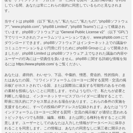
している間、あなたは常にこれらの規約に同意しているものと見なされま
す。
当サイトは phpBB （以下 ”私たち”, ”私たちに”, ”私たちの”, “phpBBソフトウェ
ア”, “www.phpbb.com”, “phpBB Limited”, “phpBB Teams”) によって構築され
ています。phpBBソフトウェア は “
General Public License v2
” （以下 “GPL”)
下でリリースされたフォーラムソリューションであり、
www.phpbb.com
にて
ダウンロードできます。phpBBソフトウェア はインターネット上での議論や
コミュニケーションをより円滑に行うために phpBB Group によって開発され
ましたが、phpBB Limited は phpBBソフトウェア 上でなされた議論の内容や
ユーザーの行為には一切責任を負いません。phpBB に関する詳細な情報を知
るには
https://www.phpbb.com/
をご覧ください。
あなたは、虐待的、わいせつ、下品、中傷的、憎悪、脅迫的、性的指向、ま
たはあなたの国、 “リワインドフォーラム (ヨーヨーに関する質問・交流の掲
示板)” がホストされている国、または国際法に違反する可能性のあるその他
の素材を投稿しないことに同意します。そのような行いで、私たちが必要と
判断した場合は、インターネットサービスプロバイダーに通知することで、
即座に恒久的にアクセス禁止される場合があります。これらの条件の実施を
支援するために、すべての投稿のIPアドレスが記録されます。あなたは “リワ
インドフォーラム (ヨーヨーに関する質問・交流の掲示板)” が適切と思われる
トピックをいつでも削除、編集、移動、または閉じる権利を有することに同
意します。ユーザーとしてのあなたは入力した情報がデータベースに保存さ
れることを同意します。この情報は、あなたの同意なしに第三者に開示され