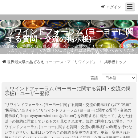
ログイン
リワインドフォーラム (ヨーヨーに関
する質問・交流の掲示板)
初めてご利用になられる方は、ページ上部の『ユーザー登録』をお願い
します。ヨーヨーでお困りのことがあれば当掲示板で聞いてみてくださ
い。できないトリック・ヨーヨー選び、なんでもOKです。ヨーヨーのプ
ロもお答えしています。
世界最大級の品ぞろえ ヨーヨーストア「リワインド」
掲示板トップ
言語:
リワインドフォーラム (ヨーヨーに関する質問・交流の掲
示板) - ユーザー登録
“リワインドフォーラム (ヨーヨーに関する質問・交流の掲示板)” (以下 “私達”,
“掲示板”, “当サイト”, “リワインドフォーラム (ヨーヨーに関する質問・交流の
掲示板)”, “https://yoyorewind.com/jp/forum”) を利用するに当たって、あなたは
以下の規約に同意しているものと見なされます。規約に同意しない場合、 “リ
ワインドフォーラム (ヨーヨーに関する質問・交流の掲示板)” の利用を行わな
いでください。私達はいつでもこの規約を変更できます。更新・変更された
後も “リワインドフォーラム (ヨーヨーに関する質問・交流の掲示板)” を利用