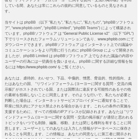
している間、あなたは常にこれらの規約に同意しているものと見なされま
す。
当サイトは phpBB （以下 ”私たち”, ”私たちに”, ”私たちの”, “phpBBソフトウェ
ア”, “www.phpbb.com”, “phpBB Limited”, “phpBB Teams”) によって構築され
ています。phpBBソフトウェア は “
General Public License v2
” （以下 “GPL”)
下でリリースされたフォーラムソリューションであり、
www.phpbb.com
にて
ダウンロードできます。phpBBソフトウェア はインターネット上での議論や
コミュニケーションをより円滑に行うために phpBB Group によって開発され
ましたが、phpBB Limited は phpBBソフトウェア 上でなされた議論の内容や
ユーザーの行為には一切責任を負いません。phpBB に関する詳細な情報を知
るには
https://www.phpbb.com/
をご覧ください。
あなたは、虐待的、わいせつ、下品、中傷的、憎悪、脅迫的、性的指向、ま
たはあなたの国、 “リワインドフォーラム (ヨーヨーに関する質問・交流の掲
示板)” がホストされている国、または国際法に違反する可能性のあるその他
の素材を投稿しないことに同意します。そのような行いで、私たちが必要と
判断した場合は、インターネットサービスプロバイダーに通知することで、
即座に恒久的にアクセス禁止される場合があります。これらの条件の実施を
支援するために、すべての投稿のIPアドレスが記録されます。あなたは “リワ
インドフォーラム (ヨーヨーに関する質問・交流の掲示板)” が適切と思われる
トピックをいつでも削除、編集、移動、または閉じる権利を有することに同
意します。ユーザーとしてのあなたは入力した情報がデータベースに保存さ
れることを同意します。この情報は、あなたの同意なしに第三者に開示され