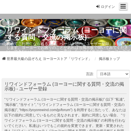
ログイン
リワインドフォーラム (ヨーヨーに関
する質問・交流の掲示板)
初めてご利用になられる方は、ページ上部の『ユーザー登録』をお願い
します。ヨーヨーでお困りのことがあれば当掲示板で聞いてみてくださ
い。できないトリック・ヨーヨー選び、なんでもOKです。ヨーヨーのプ
ロもお答えしています。
世界最大級の品ぞろえ ヨーヨーストア「リワインド」
掲示板トップ
言語:
リワインドフォーラム (ヨーヨーに関する質問・交流の掲
示板) - ユーザー登録
“リワインドフォーラム (ヨーヨーに関する質問・交流の掲示板)” (以下 “私達”,
“掲示板”, “当サイト”, “リワインドフォーラム (ヨーヨーに関する質問・交流の
掲示板)”, “https://yoyorewind.com/jp/forum”) を利用するに当たって、あなたは
以下の規約に同意しているものと見なされます。規約に同意しない場合、 “リ
ワインドフォーラム (ヨーヨーに関する質問・交流の掲示板)” の利用を行わな
いでください。私達はいつでもこの規約を変更できます。更新・変更された
後も “リワインドフォーラム (ヨーヨーに関する質問・交流の掲示板)” を利用