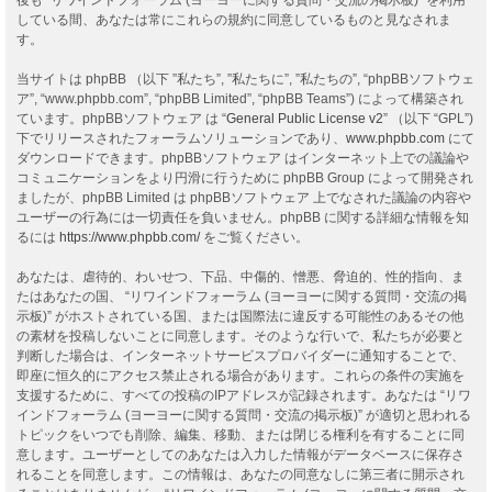
している間、あなたは常にこれらの規約に同意しているものと見なされま
す。
当サイトは phpBB （以下 ”私たち”, ”私たちに”, ”私たちの”, “phpBBソフトウェ
ア”, “www.phpbb.com”, “phpBB Limited”, “phpBB Teams”) によって構築され
ています。phpBBソフトウェア は “
General Public License v2
” （以下 “GPL”)
下でリリースされたフォーラムソリューションであり、
www.phpbb.com
にて
ダウンロードできます。phpBBソフトウェア はインターネット上での議論や
コミュニケーションをより円滑に行うために phpBB Group によって開発され
ましたが、phpBB Limited は phpBBソフトウェア 上でなされた議論の内容や
ユーザーの行為には一切責任を負いません。phpBB に関する詳細な情報を知
るには
https://www.phpbb.com/
をご覧ください。
あなたは、虐待的、わいせつ、下品、中傷的、憎悪、脅迫的、性的指向、ま
たはあなたの国、 “リワインドフォーラム (ヨーヨーに関する質問・交流の掲
示板)” がホストされている国、または国際法に違反する可能性のあるその他
の素材を投稿しないことに同意します。そのような行いで、私たちが必要と
判断した場合は、インターネットサービスプロバイダーに通知することで、
即座に恒久的にアクセス禁止される場合があります。これらの条件の実施を
支援するために、すべての投稿のIPアドレスが記録されます。あなたは “リワ
インドフォーラム (ヨーヨーに関する質問・交流の掲示板)” が適切と思われる
トピックをいつでも削除、編集、移動、または閉じる権利を有することに同
意します。ユーザーとしてのあなたは入力した情報がデータベースに保存さ
れることを同意します。この情報は、あなたの同意なしに第三者に開示され