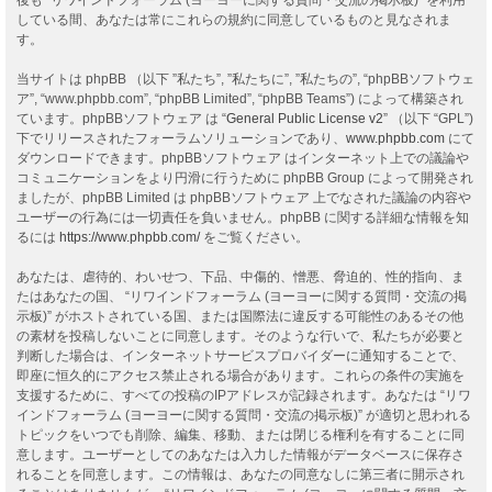
している間、あなたは常にこれらの規約に同意しているものと見なされま
す。
当サイトは phpBB （以下 ”私たち”, ”私たちに”, ”私たちの”, “phpBBソフトウェ
ア”, “www.phpbb.com”, “phpBB Limited”, “phpBB Teams”) によって構築され
ています。phpBBソフトウェア は “
General Public License v2
” （以下 “GPL”)
下でリリースされたフォーラムソリューションであり、
www.phpbb.com
にて
ダウンロードできます。phpBBソフトウェア はインターネット上での議論や
コミュニケーションをより円滑に行うために phpBB Group によって開発され
ましたが、phpBB Limited は phpBBソフトウェア 上でなされた議論の内容や
ユーザーの行為には一切責任を負いません。phpBB に関する詳細な情報を知
るには
https://www.phpbb.com/
をご覧ください。
あなたは、虐待的、わいせつ、下品、中傷的、憎悪、脅迫的、性的指向、ま
たはあなたの国、 “リワインドフォーラム (ヨーヨーに関する質問・交流の掲
示板)” がホストされている国、または国際法に違反する可能性のあるその他
の素材を投稿しないことに同意します。そのような行いで、私たちが必要と
判断した場合は、インターネットサービスプロバイダーに通知することで、
即座に恒久的にアクセス禁止される場合があります。これらの条件の実施を
支援するために、すべての投稿のIPアドレスが記録されます。あなたは “リワ
インドフォーラム (ヨーヨーに関する質問・交流の掲示板)” が適切と思われる
トピックをいつでも削除、編集、移動、または閉じる権利を有することに同
意します。ユーザーとしてのあなたは入力した情報がデータベースに保存さ
れることを同意します。この情報は、あなたの同意なしに第三者に開示され