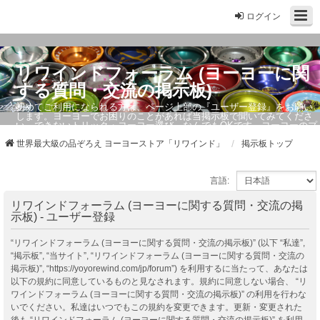
ログイン
リワインドフォーラム (ヨーヨーに関
する質問・交流の掲示板)
初めてご利用になられる方は、ページ上部の『ユーザー登録』をお願い
します。ヨーヨーでお困りのことがあれば当掲示板で聞いてみてくださ
い。できないトリック・ヨーヨー選び、なんでもOKです。ヨーヨーのプ
ロもお答えしています。
世界最大級の品ぞろえ ヨーヨーストア「リワインド」
掲示板トップ
言語:
リワインドフォーラム (ヨーヨーに関する質問・交流の掲
示板) - ユーザー登録
“リワインドフォーラム (ヨーヨーに関する質問・交流の掲示板)” (以下 “私達”,
“掲示板”, “当サイト”, “リワインドフォーラム (ヨーヨーに関する質問・交流の
掲示板)”, “https://yoyorewind.com/jp/forum”) を利用するに当たって、あなたは
以下の規約に同意しているものと見なされます。規約に同意しない場合、 “リ
ワインドフォーラム (ヨーヨーに関する質問・交流の掲示板)” の利用を行わな
いでください。私達はいつでもこの規約を変更できます。更新・変更された
後も “リワインドフォーラム (ヨーヨーに関する質問・交流の掲示板)” を利用