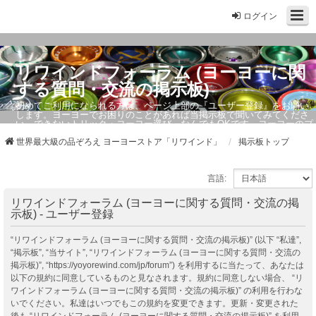
ログイン
リワインドフォーラム (ヨーヨーに関
する質問・交流の掲示板)
初めてご利用になられる方は、ページ上部の『ユーザー登録』をお願い
します。ヨーヨーでお困りのことがあれば当掲示板で聞いてみてくださ
い。できないトリック・ヨーヨー選び、なんでもOKです。ヨーヨーのプ
ロもお答えしています。
世界最大級の品ぞろえ ヨーヨーストア「リワインド」
掲示板トップ
言語:
リワインドフォーラム (ヨーヨーに関する質問・交流の掲
示板) - ユーザー登録
“リワインドフォーラム (ヨーヨーに関する質問・交流の掲示板)” (以下 “私達”,
“掲示板”, “当サイト”, “リワインドフォーラム (ヨーヨーに関する質問・交流の
掲示板)”, “https://yoyorewind.com/jp/forum”) を利用するに当たって、あなたは
以下の規約に同意しているものと見なされます。規約に同意しない場合、 “リ
ワインドフォーラム (ヨーヨーに関する質問・交流の掲示板)” の利用を行わな
いでください。私達はいつでもこの規約を変更できます。更新・変更された
後も “リワインドフォーラム (ヨーヨーに関する質問・交流の掲示板)” を利用