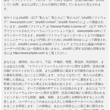
している間、あなたは常にこれらの規約に同意しているものと見なされま
す。
当サイトは phpBB （以下 ”私たち”, ”私たちに”, ”私たちの”, “phpBBソフトウェ
ア”, “www.phpbb.com”, “phpBB Limited”, “phpBB Teams”) によって構築され
ています。phpBBソフトウェア は “
General Public License v2
” （以下 “GPL”)
下でリリースされたフォーラムソリューションであり、
www.phpbb.com
にて
ダウンロードできます。phpBBソフトウェア はインターネット上での議論や
コミュニケーションをより円滑に行うために phpBB Group によって開発され
ましたが、phpBB Limited は phpBBソフトウェア 上でなされた議論の内容や
ユーザーの行為には一切責任を負いません。phpBB に関する詳細な情報を知
るには
https://www.phpbb.com/
をご覧ください。
あなたは、虐待的、わいせつ、下品、中傷的、憎悪、脅迫的、性的指向、ま
たはあなたの国、 “リワインドフォーラム (ヨーヨーに関する質問・交流の掲
示板)” がホストされている国、または国際法に違反する可能性のあるその他
の素材を投稿しないことに同意します。そのような行いで、私たちが必要と
判断した場合は、インターネットサービスプロバイダーに通知することで、
即座に恒久的にアクセス禁止される場合があります。これらの条件の実施を
支援するために、すべての投稿のIPアドレスが記録されます。あなたは “リワ
インドフォーラム (ヨーヨーに関する質問・交流の掲示板)” が適切と思われる
トピックをいつでも削除、編集、移動、または閉じる権利を有することに同
意します。ユーザーとしてのあなたは入力した情報がデータベースに保存さ
れることを同意します。この情報は、あなたの同意なしに第三者に開示され