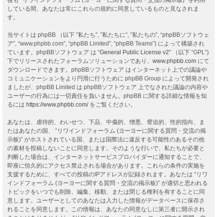
している間、あなたは常にこれらの規約に同意しているものと見なされま
す。
当サイトは phpBB （以下 ”私たち”, ”私たちに”, ”私たちの”, “phpBBソフトウェ
ア”, “www.phpbb.com”, “phpBB Limited”, “phpBB Teams”) によって構築され
ています。phpBBソフトウェア は “
General Public License v2
” （以下 “GPL”)
下でリリースされたフォーラムソリューションであり、
www.phpbb.com
にて
ダウンロードできます。phpBBソフトウェア はインターネット上での議論や
コミュニケーションをより円滑に行うために phpBB Group によって開発され
ましたが、phpBB Limited は phpBBソフトウェア 上でなされた議論の内容や
ユーザーの行為には一切責任を負いません。phpBB に関する詳細な情報を知
るには
https://www.phpbb.com/
をご覧ください。
あなたは、虐待的、わいせつ、下品、中傷的、憎悪、脅迫的、性的指向、ま
たはあなたの国、 “リワインドフォーラム (ヨーヨーに関する質問・交流の掲
示板)” がホストされている国、または国際法に違反する可能性のあるその他
の素材を投稿しないことに同意します。そのような行いで、私たちが必要と
判断した場合は、インターネットサービスプロバイダーに通知することで、
即座に恒久的にアクセス禁止される場合があります。これらの条件の実施を
支援するために、すべての投稿のIPアドレスが記録されます。あなたは “リワ
インドフォーラム (ヨーヨーに関する質問・交流の掲示板)” が適切と思われる
トピックをいつでも削除、編集、移動、または閉じる権利を有することに同
意します。ユーザーとしてのあなたは入力した情報がデータベースに保存さ
れることを同意します。この情報は、あなたの同意なしに第三者に開示され