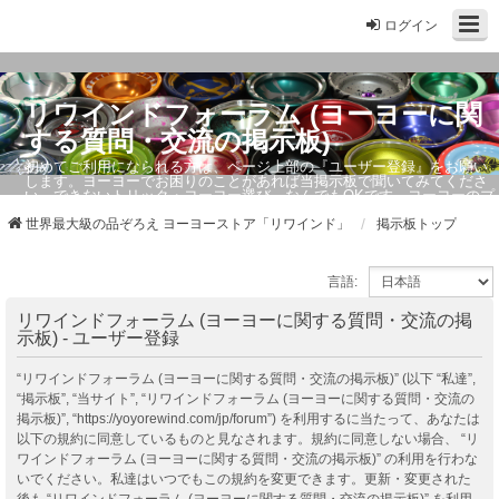
ログイン
リワインドフォーラム (ヨーヨーに関
する質問・交流の掲示板)
初めてご利用になられる方は、ページ上部の『ユーザー登録』をお願い
します。ヨーヨーでお困りのことがあれば当掲示板で聞いてみてくださ
い。できないトリック・ヨーヨー選び、なんでもOKです。ヨーヨーのプ
ロもお答えしています。
世界最大級の品ぞろえ ヨーヨーストア「リワインド」
掲示板トップ
言語:
リワインドフォーラム (ヨーヨーに関する質問・交流の掲
示板) - ユーザー登録
“リワインドフォーラム (ヨーヨーに関する質問・交流の掲示板)” (以下 “私達”,
“掲示板”, “当サイト”, “リワインドフォーラム (ヨーヨーに関する質問・交流の
掲示板)”, “https://yoyorewind.com/jp/forum”) を利用するに当たって、あなたは
以下の規約に同意しているものと見なされます。規約に同意しない場合、 “リ
ワインドフォーラム (ヨーヨーに関する質問・交流の掲示板)” の利用を行わな
いでください。私達はいつでもこの規約を変更できます。更新・変更された
後も “リワインドフォーラム (ヨーヨーに関する質問・交流の掲示板)” を利用