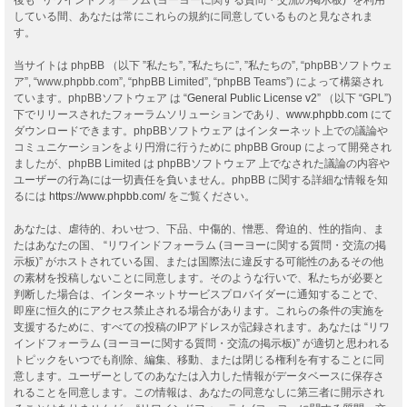
している間、あなたは常にこれらの規約に同意しているものと見なされま
す。
当サイトは phpBB （以下 ”私たち”, ”私たちに”, ”私たちの”, “phpBBソフトウェ
ア”, “www.phpbb.com”, “phpBB Limited”, “phpBB Teams”) によって構築され
ています。phpBBソフトウェア は “
General Public License v2
” （以下 “GPL”)
下でリリースされたフォーラムソリューションであり、
www.phpbb.com
にて
ダウンロードできます。phpBBソフトウェア はインターネット上での議論や
コミュニケーションをより円滑に行うために phpBB Group によって開発され
ましたが、phpBB Limited は phpBBソフトウェア 上でなされた議論の内容や
ユーザーの行為には一切責任を負いません。phpBB に関する詳細な情報を知
るには
https://www.phpbb.com/
をご覧ください。
あなたは、虐待的、わいせつ、下品、中傷的、憎悪、脅迫的、性的指向、ま
たはあなたの国、 “リワインドフォーラム (ヨーヨーに関する質問・交流の掲
示板)” がホストされている国、または国際法に違反する可能性のあるその他
の素材を投稿しないことに同意します。そのような行いで、私たちが必要と
判断した場合は、インターネットサービスプロバイダーに通知することで、
即座に恒久的にアクセス禁止される場合があります。これらの条件の実施を
支援するために、すべての投稿のIPアドレスが記録されます。あなたは “リワ
インドフォーラム (ヨーヨーに関する質問・交流の掲示板)” が適切と思われる
トピックをいつでも削除、編集、移動、または閉じる権利を有することに同
意します。ユーザーとしてのあなたは入力した情報がデータベースに保存さ
れることを同意します。この情報は、あなたの同意なしに第三者に開示され