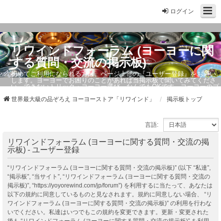
ログイン
リワインドフォーラム (ヨーヨーに関
する質問・交流の掲示板)
初めてご利用になられる方は、ページ上部の『ユーザー登録』をお願い
します。ヨーヨーでお困りのことがあれば当掲示板で聞いてみてくださ
い。できないトリック・ヨーヨー選び、なんでもOKです。ヨーヨーのプ
ロもお答えしています。
世界最大級の品ぞろえ ヨーヨーストア「リワインド」
掲示板トップ
言語:
リワインドフォーラム (ヨーヨーに関する質問・交流の掲
示板) - ユーザー登録
“リワインドフォーラム (ヨーヨーに関する質問・交流の掲示板)” (以下 “私達”,
“掲示板”, “当サイト”, “リワインドフォーラム (ヨーヨーに関する質問・交流の
掲示板)”, “https://yoyorewind.com/jp/forum”) を利用するに当たって、あなたは
以下の規約に同意しているものと見なされます。規約に同意しない場合、 “リ
ワインドフォーラム (ヨーヨーに関する質問・交流の掲示板)” の利用を行わな
いでください。私達はいつでもこの規約を変更できます。更新・変更された
後も “リワインドフォーラム (ヨーヨーに関する質問・交流の掲示板)” を利用