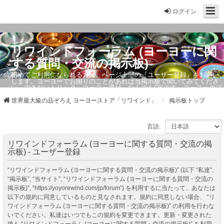
ログイン
リワインドフォーラム (ヨーヨーに関
する質問・交流の掲示板)
初めてご利用になられる方は、ページ上部の『ユーザー登録』をお願い
します。ヨーヨーでお困りのことがあれば当掲示板で聞いてみてくださ
い。できないトリック・ヨーヨー選び、なんでもOKです。ヨーヨーのプ
ロもお答えしています。
世界最大級の品ぞろえ ヨーヨーストア「リワインド」
掲示板トップ
言語:
リワインドフォーラム (ヨーヨーに関する質問・交流の掲
示板) - ユーザー登録
“リワインドフォーラム (ヨーヨーに関する質問・交流の掲示板)” (以下 “私達”,
“掲示板”, “当サイト”, “リワインドフォーラム (ヨーヨーに関する質問・交流の
掲示板)”, “https://yoyorewind.com/jp/forum”) を利用するに当たって、あなたは
以下の規約に同意しているものと見なされます。規約に同意しない場合、 “リ
ワインドフォーラム (ヨーヨーに関する質問・交流の掲示板)” の利用を行わな
いでください。私達はいつでもこの規約を変更できます。更新・変更された
後も “リワインドフォーラム (ヨーヨーに関する質問・交流の掲示板)” を利用