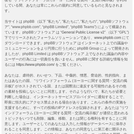
している間、あなたは常にこれらの規約に同意しているものと見なされま
す。
当サイトは phpBB （以下 ”私たち”, ”私たちに”, ”私たちの”, “phpBBソフトウェ
ア”, “www.phpbb.com”, “phpBB Limited”, “phpBB Teams”) によって構築され
ています。phpBBソフトウェア は “
General Public License v2
” （以下 “GPL”)
下でリリースされたフォーラムソリューションであり、
www.phpbb.com
にて
ダウンロードできます。phpBBソフトウェア はインターネット上での議論や
コミュニケーションをより円滑に行うために phpBB Group によって開発され
ましたが、phpBB Limited は phpBBソフトウェア 上でなされた議論の内容や
ユーザーの行為には一切責任を負いません。phpBB に関する詳細な情報を知
るには
https://www.phpbb.com/
をご覧ください。
あなたは、虐待的、わいせつ、下品、中傷的、憎悪、脅迫的、性的指向、ま
たはあなたの国、 “リワインドフォーラム (ヨーヨーに関する質問・交流の掲
示板)” がホストされている国、または国際法に違反する可能性のあるその他
の素材を投稿しないことに同意します。そのような行いで、私たちが必要と
判断した場合は、インターネットサービスプロバイダーに通知することで、
即座に恒久的にアクセス禁止される場合があります。これらの条件の実施を
支援するために、すべての投稿のIPアドレスが記録されます。あなたは “リワ
インドフォーラム (ヨーヨーに関する質問・交流の掲示板)” が適切と思われる
トピックをいつでも削除、編集、移動、または閉じる権利を有することに同
意します。ユーザーとしてのあなたは入力した情報がデータベースに保存さ
れることを同意します。この情報は、あなたの同意なしに第三者に開示され