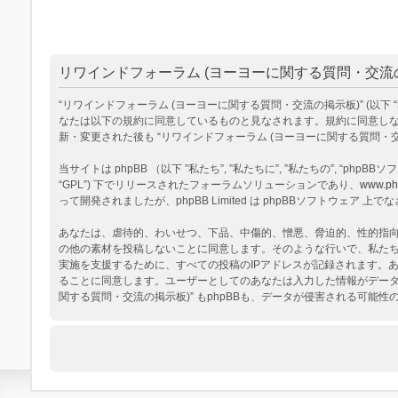
リワインドフォーラム (ヨーヨーに関する質問・交流の
“リワインドフォーラム (ヨーヨーに関する質問・交流の掲示板)” (以下 “私達”, “
なたは以下の規約に同意しているものと見なされます。規約に同意しない
新・変更された後も “リワインドフォーラム (ヨーヨーに関する質問
当サイトは phpBB （以下 ”私たち”, ”私たちに”, ”私たちの”, “phpBBソフトウ
“GPL”) 下でリリースされたフォーラムソリューションであり、
www.ph
って開発されましたが、phpBB Limited は phpBBソフトウェ
あなたは、虐待的、わいせつ、下品、中傷的、憎悪、脅迫的、性的指向、
の他の素材を投稿しないことに同意します。そのような行いで、私た
実施を支援するために、すべての投稿のIPアドレスが記録されます。あ
ることに同意します。ユーザーとしてのあなたは入力した情報がデータ
関する質問・交流の掲示板)” もphpBBも、データが侵害される可能