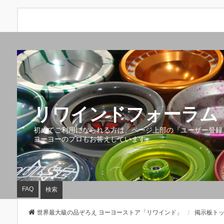
リワインドフォーラム 
初めてご利用になられる方は、ページ上部の『ユーザー登録
ヨーヨーのプロもお答えしています。
FAQ
検索
世界最大級の品ぞろえ ヨーヨーストア「リワインド」
掲示板ト