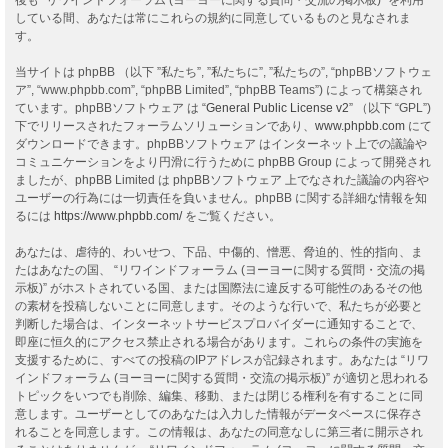
している間、あなたは常にこれらの規約に同意しているものと見なされま
す。
当サイトは phpBB （以下 ”私たち”, ”私たちに”, ”私たちの”, “phpBBソフトウェ
ア”, “www.phpbb.com”, “phpBB Limited”, “phpBB Teams”) によって構築され
ています。phpBBソフトウェア は “
General Public License v2
” （以下 “GPL”)
下でリリースされたフォーラムソリューションであり、
www.phpbb.com
にて
ダウンロードできます。phpBBソフトウェア はインターネット上での議論や
コミュニケーションをより円滑に行うために phpBB Group によって開発され
ましたが、phpBB Limited は phpBBソフトウェア 上でなされた議論の内容や
ユーザーの行為には一切責任を負いません。phpBB に関する詳細な情報を知
るには
https://www.phpbb.com/
をご覧ください。
あなたは、虐待的、わいせつ、下品、中傷的、憎悪、脅迫的、性的指向、ま
たはあなたの国、 “リワインドフォーラム (ヨーヨーに関する質問・交流の掲
示板)” がホストされている国、または国際法に違反する可能性のあるその他
の素材を投稿しないことに同意します。そのような行いで、私たちが必要と
判断した場合は、インターネットサービスプロバイダーに通知することで、
即座に恒久的にアクセス禁止される場合があります。これらの条件の実施を
支援するために、すべての投稿のIPアドレスが記録されます。あなたは “リワ
インドフォーラム (ヨーヨーに関する質問・交流の掲示板)” が適切と思われる
トピックをいつでも削除、編集、移動、または閉じる権利を有することに同
意します。ユーザーとしてのあなたは入力した情報がデータベースに保存さ
れることを同意します。この情報は、あなたの同意なしに第三者に開示され