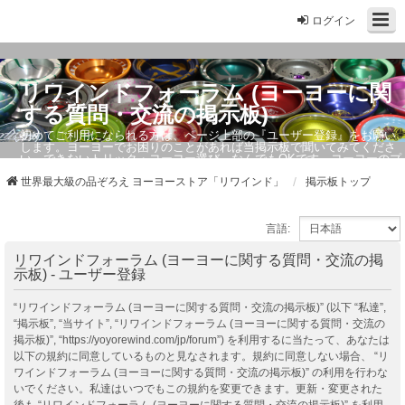
ログイン
リワインドフォーラム (ヨーヨーに関
する質問・交流の掲示板)
初めてご利用になられる方は、ページ上部の『ユーザー登録』をお願い
します。ヨーヨーでお困りのことがあれば当掲示板で聞いてみてくださ
い。できないトリック・ヨーヨー選び、なんでもOKです。ヨーヨーのプ
ロもお答えしています。
世界最大級の品ぞろえ ヨーヨーストア「リワインド」
掲示板トップ
言語:
リワインドフォーラム (ヨーヨーに関する質問・交流の掲
示板) - ユーザー登録
“リワインドフォーラム (ヨーヨーに関する質問・交流の掲示板)” (以下 “私達”,
“掲示板”, “当サイト”, “リワインドフォーラム (ヨーヨーに関する質問・交流の
掲示板)”, “https://yoyorewind.com/jp/forum”) を利用するに当たって、あなたは
以下の規約に同意しているものと見なされます。規約に同意しない場合、 “リ
ワインドフォーラム (ヨーヨーに関する質問・交流の掲示板)” の利用を行わな
いでください。私達はいつでもこの規約を変更できます。更新・変更された
後も “リワインドフォーラム (ヨーヨーに関する質問・交流の掲示板)” を利用