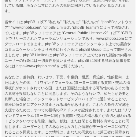
している間、あなたは常にこれらの規約に同意しているものと見なされま
す。
当サイトは phpBB （以下 ”私たち”, ”私たちに”, ”私たちの”, “phpBBソフトウェ
ア”, “www.phpbb.com”, “phpBB Limited”, “phpBB Teams”) によって構築され
ています。phpBBソフトウェア は “
General Public License v2
” （以下 “GPL”)
下でリリースされたフォーラムソリューションであり、
www.phpbb.com
にて
ダウンロードできます。phpBBソフトウェア はインターネット上での議論や
コミュニケーションをより円滑に行うために phpBB Group によって開発され
ましたが、phpBB Limited は phpBBソフトウェア 上でなされた議論の内容や
ユーザーの行為には一切責任を負いません。phpBB に関する詳細な情報を知
るには
https://www.phpbb.com/
をご覧ください。
あなたは、虐待的、わいせつ、下品、中傷的、憎悪、脅迫的、性的指向、ま
たはあなたの国、 “リワインドフォーラム (ヨーヨーに関する質問・交流の掲
示板)” がホストされている国、または国際法に違反する可能性のあるその他
の素材を投稿しないことに同意します。そのような行いで、私たちが必要と
判断した場合は、インターネットサービスプロバイダーに通知することで、
即座に恒久的にアクセス禁止される場合があります。これらの条件の実施を
支援するために、すべての投稿のIPアドレスが記録されます。あなたは “リワ
インドフォーラム (ヨーヨーに関する質問・交流の掲示板)” が適切と思われる
トピックをいつでも削除、編集、移動、または閉じる権利を有することに同
意します。ユーザーとしてのあなたは入力した情報がデータベースに保存さ
れることを同意します。この情報は、あなたの同意なしに第三者に開示され