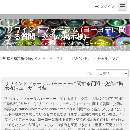
ログイン
リワインドフォーラム (ヨーヨーに関
する質問・交流の掲示板)
初めてご利用になられる方は、ページ上部の『ユーザー登録』をお願い
します。ヨーヨーでお困りのことがあれば当掲示板で聞いてみてくださ
い。できないトリック・ヨーヨー選び、なんでもOKです。ヨーヨーのプ
ロもお答えしています。
世界最大級の品ぞろえ ヨーヨーストア「リワインド」
掲示板トップ
言語:
リワインドフォーラム (ヨーヨーに関する質問・交流の掲
示板) - ユーザー登録
“リワインドフォーラム (ヨーヨーに関する質問・交流の掲示板)” (以下 “私達”,
“掲示板”, “当サイト”, “リワインドフォーラム (ヨーヨーに関する質問・交流の
掲示板)”, “https://yoyorewind.com/jp/forum”) を利用するに当たって、あなたは
以下の規約に同意しているものと見なされます。規約に同意しない場合、 “リ
ワインドフォーラム (ヨーヨーに関する質問・交流の掲示板)” の利用を行わな
いでください。私達はいつでもこの規約を変更できます。更新・変更された
後も “リワインドフォーラム (ヨーヨーに関する質問・交流の掲示板)” を利用