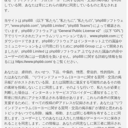
している間、あなたは常にこれらの規約に同意しているものと見なされま
す。
当サイトは phpBB （以下 ”私たち”, ”私たちに”, ”私たちの”, “phpBBソフトウェ
ア”, “www.phpbb.com”, “phpBB Limited”, “phpBB Teams”) によって構築され
ています。phpBBソフトウェア は “
General Public License v2
” （以下 “GPL”)
下でリリースされたフォーラムソリューションであり、
www.phpbb.com
にて
ダウンロードできます。phpBBソフトウェア はインターネット上での議論や
コミュニケーションをより円滑に行うために phpBB Group によって開発され
ましたが、phpBB Limited は phpBBソフトウェア 上でなされた議論の内容や
ユーザーの行為には一切責任を負いません。phpBB に関する詳細な情報を知
るには
https://www.phpbb.com/
をご覧ください。
あなたは、虐待的、わいせつ、下品、中傷的、憎悪、脅迫的、性的指向、ま
たはあなたの国、 “リワインドフォーラム (ヨーヨーに関する質問・交流の掲
示板)” がホストされている国、または国際法に違反する可能性のあるその他
の素材を投稿しないことに同意します。そのような行いで、私たちが必要と
判断した場合は、インターネットサービスプロバイダーに通知することで、
即座に恒久的にアクセス禁止される場合があります。これらの条件の実施を
支援するために、すべての投稿のIPアドレスが記録されます。あなたは “リワ
インドフォーラム (ヨーヨーに関する質問・交流の掲示板)” が適切と思われる
トピックをいつでも削除、編集、移動、または閉じる権利を有することに同
意します。ユーザーとしてのあなたは入力した情報がデータベースに保存さ
れることを同意します。この情報は、あなたの同意なしに第三者に開示され