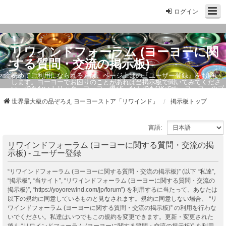
ログイン
リワインドフォーラム (ヨーヨーに関
する質問・交流の掲示板)
初めてご利用になられる方は、ページ上部の『ユーザー登録』をお願い
します。ヨーヨーでお困りのことがあれば当掲示板で聞いてみてくださ
い。できないトリック・ヨーヨー選び、なんでもOKです。ヨーヨーのプ
ロもお答えしています。
世界最大級の品ぞろえ ヨーヨーストア「リワインド」
掲示板トップ
言語:
リワインドフォーラム (ヨーヨーに関する質問・交流の掲
示板) - ユーザー登録
“リワインドフォーラム (ヨーヨーに関する質問・交流の掲示板)” (以下 “私達”,
“掲示板”, “当サイト”, “リワインドフォーラム (ヨーヨーに関する質問・交流の
掲示板)”, “https://yoyorewind.com/jp/forum”) を利用するに当たって、あなたは
以下の規約に同意しているものと見なされます。規約に同意しない場合、 “リ
ワインドフォーラム (ヨーヨーに関する質問・交流の掲示板)” の利用を行わな
いでください。私達はいつでもこの規約を変更できます。更新・変更された
後も “リワインドフォーラム (ヨーヨーに関する質問・交流の掲示板)” を利用