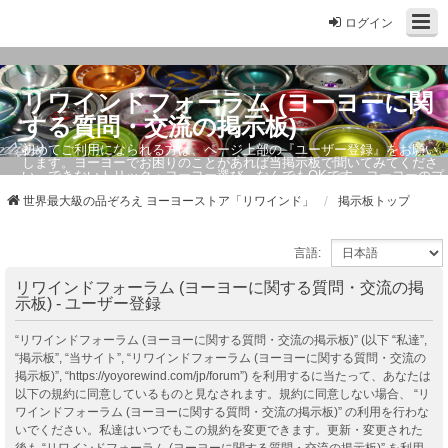
ログイン
リワインドフォーラム (ヨーヨーに関
する質問・交流の掲示板)
初めてご利用になられる方は、ページ上部の『ユーザー登録』をお願い
します。ヨーヨーでお困りのことがあれば当掲示板で聞いてみてくださ
い。できないトリック・ヨーヨー選び、なんでもOKです。ヨーヨーのプ
ロもお答えしています。
世界最大級の品ぞろえ ヨーヨーストア「リワインド」
掲示板トップ
言語:
リワインドフォーラム (ヨーヨーに関する質問・交流の掲
示板) - ユーザー登録
“リワインドフォーラム (ヨーヨーに関する質問・交流の掲示板)” (以下 “私達”,
“掲示板”, “当サイト”, “リワインドフォーラム (ヨーヨーに関する質問・交流の
掲示板)”, “https://yoyorewind.com/jp/forum”) を利用するに当たって、あなたは
以下の規約に同意しているものと見なされます。規約に同意しない場合、 “リ
ワインドフォーラム (ヨーヨーに関する質問・交流の掲示板)” の利用を行わな
いでください。私達はいつでもこの規約を変更できます。更新・変更された
後も “リワインドフォーラム (ヨーヨーに関する質問・交流の掲示板)” を利用