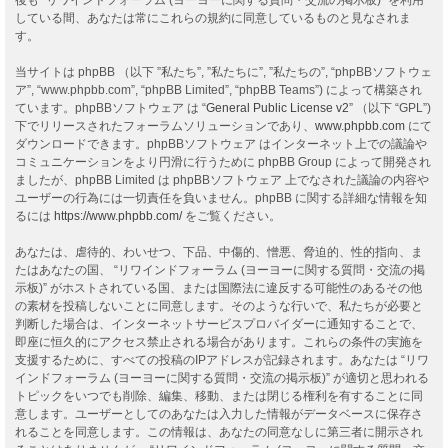
している間、あなたは常にこれらの規約に同意しているものと見なされま
す。
当サイトは phpBB （以下 ”私たち”, ”私たちに”, ”私たちの”, “phpBBソフトウェ
ア”, “www.phpbb.com”, “phpBB Limited”, “phpBB Teams”) によって構築され
ています。phpBBソフトウェア は “
General Public License v2
” （以下 “GPL”)
下でリリースされたフォーラムソリューションであり、
www.phpbb.com
にて
ダウンロードできます。phpBBソフトウェア はインターネット上での議論や
コミュニケーションをより円滑に行うために phpBB Group によって開発され
ましたが、phpBB Limited は phpBBソフトウェア 上でなされた議論の内容や
ユーザーの行為には一切責任を負いません。phpBB に関する詳細な情報を知
るには
https://www.phpbb.com/
をご覧ください。
あなたは、虐待的、わいせつ、下品、中傷的、憎悪、脅迫的、性的指向、ま
たはあなたの国、 “リワインドフォーラム (ヨーヨーに関する質問・交流の掲
示板)” がホストされている国、または国際法に違反する可能性のあるその他
の素材を投稿しないことに同意します。そのような行いで、私たちが必要と
判断した場合は、インターネットサービスプロバイダーに通知することで、
即座に恒久的にアクセス禁止される場合があります。これらの条件の実施を
支援するために、すべての投稿のIPアドレスが記録されます。あなたは “リワ
インドフォーラム (ヨーヨーに関する質問・交流の掲示板)” が適切と思われる
トピックをいつでも削除、編集、移動、または閉じる権利を有することに同
意します。ユーザーとしてのあなたは入力した情報がデータベースに保存さ
れることを同意します。この情報は、あなたの同意なしに第三者に開示され