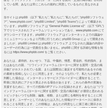
している間、あなたは常にこれらの規約に同意しているものと見なされま
す。
当サイトは phpBB （以下 ”私たち”, ”私たちに”, ”私たちの”, “phpBBソフトウェ
ア”, “www.phpbb.com”, “phpBB Limited”, “phpBB Teams”) によって構築され
ています。phpBBソフトウェア は “
General Public License v2
” （以下 “GPL”)
下でリリースされたフォーラムソリューションであり、
www.phpbb.com
にて
ダウンロードできます。phpBBソフトウェア はインターネット上での議論や
コミュニケーションをより円滑に行うために phpBB Group によって開発され
ましたが、phpBB Limited は phpBBソフトウェア 上でなされた議論の内容や
ユーザーの行為には一切責任を負いません。phpBB に関する詳細な情報を知
るには
https://www.phpbb.com/
をご覧ください。
あなたは、虐待的、わいせつ、下品、中傷的、憎悪、脅迫的、性的指向、ま
たはあなたの国、 “リワインドフォーラム (ヨーヨーに関する質問・交流の掲
示板)” がホストされている国、または国際法に違反する可能性のあるその他
の素材を投稿しないことに同意します。そのような行いで、私たちが必要と
判断した場合は、インターネットサービスプロバイダーに通知することで、
即座に恒久的にアクセス禁止される場合があります。これらの条件の実施を
支援するために、すべての投稿のIPアドレスが記録されます。あなたは “リワ
インドフォーラム (ヨーヨーに関する質問・交流の掲示板)” が適切と思われる
トピックをいつでも削除、編集、移動、または閉じる権利を有することに同
意します。ユーザーとしてのあなたは入力した情報がデータベースに保存さ
れることを同意します。この情報は、あなたの同意なしに第三者に開示され