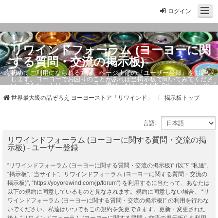
ログイン
リワインドフォーラム (ヨーヨーに関
する質問・交流の掲示板)
初めてご利用になられる方は、ページ上部の『ユーザー登録』をお願い
します。ヨーヨーでお困りのことがあれば当掲示板で聞いてみてくださ
い。できないトリック・ヨーヨー選び、なんでもOKです。ヨーヨーのプ
ロもお答えしています。
世界最大級の品ぞろえ ヨーヨーストア「リワインド」
掲示板トップ
言語:
リワインドフォーラム (ヨーヨーに関する質問・交流の掲
示板) - ユーザー登録
“リワインドフォーラム (ヨーヨーに関する質問・交流の掲示板)” (以下 “私達”,
“掲示板”, “当サイト”, “リワインドフォーラム (ヨーヨーに関する質問・交流の
掲示板)”, “https://yoyorewind.com/jp/forum”) を利用するに当たって、あなたは
以下の規約に同意しているものと見なされます。規約に同意しない場合、 “リ
ワインドフォーラム (ヨーヨーに関する質問・交流の掲示板)” の利用を行わな
いでください。私達はいつでもこの規約を変更できます。更新・変更された
後も “リワインドフォーラム (ヨーヨーに関する質問・交流の掲示板)” を利用