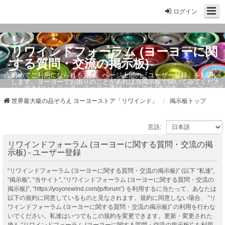
ログイン
リワインドフォーラム (ヨーヨーに関
する質問・交流の掲示板)
初めてご利用になられる方は、ページ上部の『ユーザー登録』をお願い
します。ヨーヨーでお困りのことがあれば当掲示板で聞いてみてくださ
い。できないトリック・ヨーヨー選び、なんでもOKです。ヨーヨーのプ
ロもお答えしています。
世界最大級の品ぞろえ ヨーヨーストア「リワインド」
掲示板トップ
言語:
リワインドフォーラム (ヨーヨーに関する質問・交流の掲
示板) - ユーザー登録
“リワインドフォーラム (ヨーヨーに関する質問・交流の掲示板)” (以下 “私達”,
“掲示板”, “当サイト”, “リワインドフォーラム (ヨーヨーに関する質問・交流の
掲示板)”, “https://yoyorewind.com/jp/forum”) を利用するに当たって、あなたは
以下の規約に同意しているものと見なされます。規約に同意しない場合、 “リ
ワインドフォーラム (ヨーヨーに関する質問・交流の掲示板)” の利用を行わな
いでください。私達はいつでもこの規約を変更できます。更新・変更された
後も “リワインドフォーラム (ヨーヨーに関する質問・交流の掲示板)” を利用