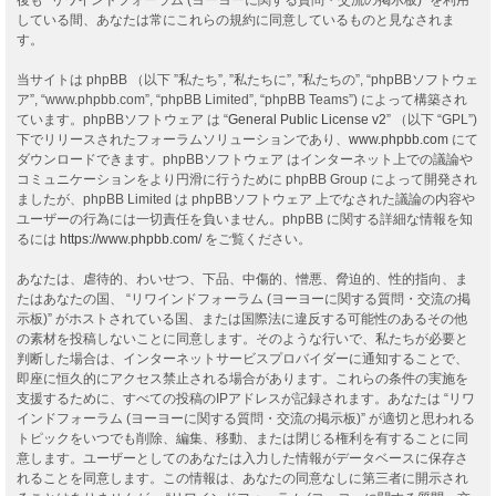
している間、あなたは常にこれらの規約に同意しているものと見なされま
す。
当サイトは phpBB （以下 ”私たち”, ”私たちに”, ”私たちの”, “phpBBソフトウェ
ア”, “www.phpbb.com”, “phpBB Limited”, “phpBB Teams”) によって構築され
ています。phpBBソフトウェア は “
General Public License v2
” （以下 “GPL”)
下でリリースされたフォーラムソリューションであり、
www.phpbb.com
にて
ダウンロードできます。phpBBソフトウェア はインターネット上での議論や
コミュニケーションをより円滑に行うために phpBB Group によって開発され
ましたが、phpBB Limited は phpBBソフトウェア 上でなされた議論の内容や
ユーザーの行為には一切責任を負いません。phpBB に関する詳細な情報を知
るには
https://www.phpbb.com/
をご覧ください。
あなたは、虐待的、わいせつ、下品、中傷的、憎悪、脅迫的、性的指向、ま
たはあなたの国、 “リワインドフォーラム (ヨーヨーに関する質問・交流の掲
示板)” がホストされている国、または国際法に違反する可能性のあるその他
の素材を投稿しないことに同意します。そのような行いで、私たちが必要と
判断した場合は、インターネットサービスプロバイダーに通知することで、
即座に恒久的にアクセス禁止される場合があります。これらの条件の実施を
支援するために、すべての投稿のIPアドレスが記録されます。あなたは “リワ
インドフォーラム (ヨーヨーに関する質問・交流の掲示板)” が適切と思われる
トピックをいつでも削除、編集、移動、または閉じる権利を有することに同
意します。ユーザーとしてのあなたは入力した情報がデータベースに保存さ
れることを同意します。この情報は、あなたの同意なしに第三者に開示され