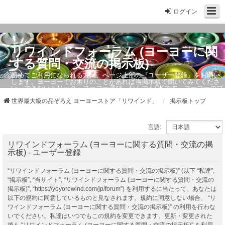
ログイン
リワインドフォーラム (ヨーヨーに関
する質問・交流の掲示板)
初めてご利用になられる方は、ページ上部の『ユーザー登録』をお願い
します。ヨーヨーでお困りのことがあれば当掲示板で聞いてみてくださ
い。できないトリック・ヨーヨー選び、なんでもOKです。ヨーヨーのプ
ロもお答えしています。
世界最大級の品ぞろえ ヨーヨーストア「リワインド」
掲示板トップ
言語:
リワインドフォーラム (ヨーヨーに関する質問・交流の掲
示板) - ユーザー登録
“リワインドフォーラム (ヨーヨーに関する質問・交流の掲示板)” (以下 “私達”,
“掲示板”, “当サイト”, “リワインドフォーラム (ヨーヨーに関する質問・交流の
掲示板)”, “https://yoyorewind.com/jp/forum”) を利用するに当たって、あなたは
以下の規約に同意しているものと見なされます。規約に同意しない場合、 “リ
ワインドフォーラム (ヨーヨーに関する質問・交流の掲示板)” の利用を行わな
いでください。私達はいつでもこの規約を変更できます。更新・変更された
後も “リワインドフォーラム (ヨーヨーに関する質問・交流の掲示板)” を利用