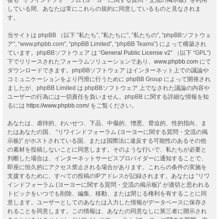
している間、あなたは常にこれらの規約に同意しているものと見なされま
す。
当サイトは phpBB （以下 ”私たち”, ”私たちに”, ”私たちの”, “phpBBソフトウェ
ア”, “www.phpbb.com”, “phpBB Limited”, “phpBB Teams”) によって構築され
ています。phpBBソフトウェア は “
General Public License v2
” （以下 “GPL”)
下でリリースされたフォーラムソリューションであり、
www.phpbb.com
にて
ダウンロードできます。phpBBソフトウェア はインターネット上での議論や
コミュニケーションをより円滑に行うために phpBB Group によって開発され
ましたが、phpBB Limited は phpBBソフトウェア 上でなされた議論の内容や
ユーザーの行為には一切責任を負いません。phpBB に関する詳細な情報を知
るには
https://www.phpbb.com/
をご覧ください。
あなたは、虐待的、わいせつ、下品、中傷的、憎悪、脅迫的、性的指向、ま
たはあなたの国、 “リワインドフォーラム (ヨーヨーに関する質問・交流の掲
示板)” がホストされている国、または国際法に違反する可能性のあるその他
の素材を投稿しないことに同意します。そのような行いで、私たちが必要と
判断した場合は、インターネットサービスプロバイダーに通知することで、
即座に恒久的にアクセス禁止される場合があります。これらの条件の実施を
支援するために、すべての投稿のIPアドレスが記録されます。あなたは “リワ
インドフォーラム (ヨーヨーに関する質問・交流の掲示板)” が適切と思われる
トピックをいつでも削除、編集、移動、または閉じる権利を有することに同
意します。ユーザーとしてのあなたは入力した情報がデータベースに保存さ
れることを同意します。この情報は、あなたの同意なしに第三者に開示され