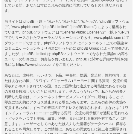
している間、あなたは常にこれらの規約に同意しているものと見なされま
す。
当サイトは phpBB （以下 ”私たち”, ”私たちに”, ”私たちの”, “phpBBソフトウェ
ア”, “www.phpbb.com”, “phpBB Limited”, “phpBB Teams”) によって構築され
ています。phpBBソフトウェア は “
General Public License v2
” （以下 “GPL”)
下でリリースされたフォーラムソリューションであり、
www.phpbb.com
にて
ダウンロードできます。phpBBソフトウェア はインターネット上での議論や
コミュニケーションをより円滑に行うために phpBB Group によって開発され
ましたが、phpBB Limited は phpBBソフトウェア 上でなされた議論の内容や
ユーザーの行為には一切責任を負いません。phpBB に関する詳細な情報を知
るには
https://www.phpbb.com/
をご覧ください。
あなたは、虐待的、わいせつ、下品、中傷的、憎悪、脅迫的、性的指向、ま
たはあなたの国、 “リワインドフォーラム (ヨーヨーに関する質問・交流の掲
示板)” がホストされている国、または国際法に違反する可能性のあるその他
の素材を投稿しないことに同意します。そのような行いで、私たちが必要と
判断した場合は、インターネットサービスプロバイダーに通知することで、
即座に恒久的にアクセス禁止される場合があります。これらの条件の実施を
支援するために、すべての投稿のIPアドレスが記録されます。あなたは “リワ
インドフォーラム (ヨーヨーに関する質問・交流の掲示板)” が適切と思われる
トピックをいつでも削除、編集、移動、または閉じる権利を有することに同
意します。ユーザーとしてのあなたは入力した情報がデータベースに保存さ
れることを同意します。この情報は、あなたの同意なしに第三者に開示され