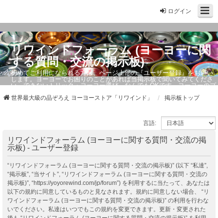
ログイン
リワインドフォーラム (ヨーヨーに関
する質問・交流の掲示板)
初めてご利用になられる方は、ページ上部の『ユーザー登録』をお願い
します。ヨーヨーでお困りのことがあれば当掲示板で聞いてみてくださ
い。できないトリック・ヨーヨー選び、なんでもOKです。ヨーヨーのプ
ロもお答えしています。
世界最大級の品ぞろえ ヨーヨーストア「リワインド」
掲示板トップ
言語:
リワインドフォーラム (ヨーヨーに関する質問・交流の掲
示板) - ユーザー登録
“リワインドフォーラム (ヨーヨーに関する質問・交流の掲示板)” (以下 “私達”,
“掲示板”, “当サイト”, “リワインドフォーラム (ヨーヨーに関する質問・交流の
掲示板)”, “https://yoyorewind.com/jp/forum”) を利用するに当たって、あなたは
以下の規約に同意しているものと見なされます。規約に同意しない場合、 “リ
ワインドフォーラム (ヨーヨーに関する質問・交流の掲示板)” の利用を行わな
いでください。私達はいつでもこの規約を変更できます。更新・変更された
後も “リワインドフォーラム (ヨーヨーに関する質問・交流の掲示板)” を利用