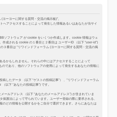
ム (ヨーヨーに関する質問・交流の掲示板)”,
eams”) が、あなたが当サイトへアクセスすることによって発生した情報あるいはあなたが当サイ
トウェア が cookie をいくつか作成します。cookie 情報はウェ
okie の１番目と２番目は ユーザーID （以下 “user-id”)
okie の３番目は “リワインドフォーラム (ヨーヨーに関する質問・交流の掲
ージがあるかもしれません。それらの中にはアクセスすることによって
べたものであり、他のソフトウェアの使用によって発生するあなたの情報に
たデータ （以下 “ゲストの投稿記事”） 、“リワインドフォーラム
（以下 “あなたの投稿記事”) です。
メールアドレス （以下 “あなたのメールアドレス”) が含まれていま
データ保護法によって守られています。ユーザー登録の際に要求される、
報のどの情報を公開するかをご自分で選択できます。さらにあなたは