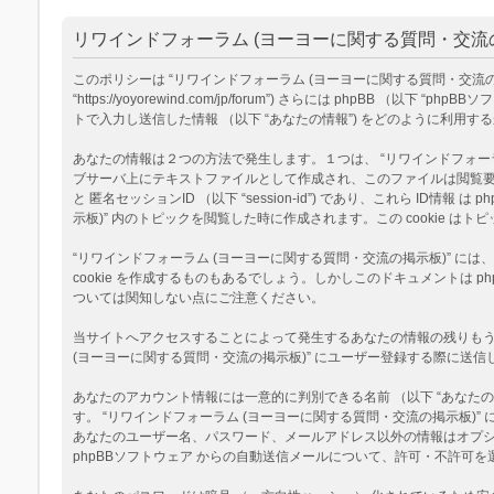
リワインドフォーラム (ヨーヨーに関する質問・交流の
このポリシーは “リワインドフォーラム (ヨーヨーに関する質問・交流の掲示板
“https://yoyorewind.com/jp/forum”) さらには phpBB （以
トで入力し送信した情報 （以下 “あなたの情報”) をどのように利用す
あなたの情報は２つの方法で発生します。１つは、 “リワインドフォーラム (
ブサーバ上にテキストファイルとして作成され、このファイルは閲覧要求の際に
と 匿名セッションID （以下 “session-id”) であり、これら I
示板)” 内のトピックを閲覧した時に作成されます。この cookie
“リワインドフォーラム (ヨーヨーに関する質問・交流の掲示板)” に
cookie を作成するものもあるでしょう。しかしこのドキュメントは
ついては関知しない点にご注意ください。
当サイトへアクセスすることによって発生するあなたの情報の残りもう１
(ヨーヨーに関する質問・交流の掲示板)” にユーザー登録する際に送信し
あなたのアカウント情報には一意的に判別できる名前 （以下 “あなたのユ
す。 “リワインドフォーラム (ヨーヨーに関する質問・交流の掲示板
あなたのユーザー名、パスワード、メールアドレス以外の情報はオプ
phpBBソフトウェア からの自動送信メールについて、許可・不許可を