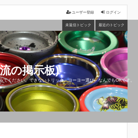
ユーザー登録
ログイン
未返信トピック
最近のトピック
流の掲示板)
みてください。できないトリック・ヨーヨー選び、なんでもOKです。