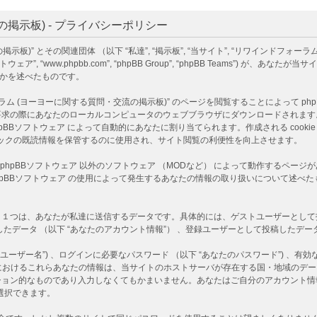
掲示板) - プライバシーポリシー
)” とその関連団体 （以下 “私達”, “掲示板”, “当サイト”, “リワインドフォーラ
下 “phpBBソフトウェア”, “www.phpbb.com”, “phpBB Group”, “phpBB T
るかを述べたものです。
ヨーヨーに関する質問・交流の掲示板)” のページを閲覧することによって phpBBソフ
あなたのローカルコンピュータのウェブブラウザにダウンロードされます。作成される co
D情報 は phpBBソフトウェア によって自動的にあなたに割り当てられます。作成される co
 はトピックの既読情報を保管するのに使用され、サイト閲覧の利便性を向上させます。
は、phpBBソフトウェア 以外のソフトウェア （MODなど） によって動作するペ
 phpBBソフトウェア の使用によって発生するあなたの情報の取り扱いについて述
つは、あなたが私達に送信するデータです。具体的には、ゲストユーザーとして投稿し
たデータ （以下 “あなたのアカウント情報”） 、登録ユーザーとして投稿したデータ 
ーザー名”) 、ログインに必要なパスワード （以下 “あなたのパスワード”) 、有効な
)” におけるこれらあなたの情報は、当サイトのホストサーバが存在する国・地域の
ション的なものであり入力しなくてもかまいません。あなたはご自分のアカウント情
選択できます。