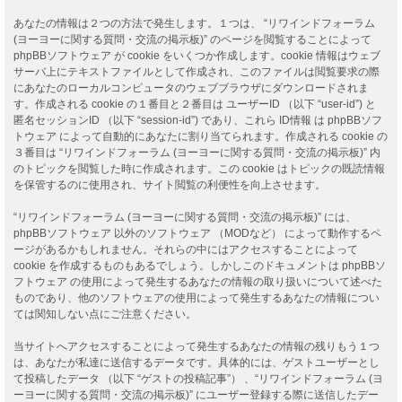
あなたの情報は２つの方法で発生します。１つは、 “リワインドフォーラム
(ヨーヨーに関する質問・交流の掲示板)” のページを閲覧することによって
phpBBソフトウェア が cookie をいくつか作成します。cookie 情報はウェブ
サーバ上にテキストファイルとして作成され、このファイルは閲覧要求の際
にあなたのローカルコンピュータのウェブブラウザにダウンロードされま
す。作成される cookie の１番目と２番目は ユーザーID （以下 “user-id”) と
匿名セッションID （以下 “session-id”) であり、これら ID情報 は phpBBソフ
トウェア によって自動的にあなたに割り当てられます。作成される cookie の
３番目は “リワインドフォーラム (ヨーヨーに関する質問・交流の掲示板)” 内
のトピックを閲覧した時に作成されます。この cookie はトピックの既読情報
を保管するのに使用され、サイト閲覧の利便性を向上させます。
“リワインドフォーラム (ヨーヨーに関する質問・交流の掲示板)” には、
phpBBソフトウェア 以外のソフトウェア （MODなど） によって動作するペ
ージがあるかもしれません。それらの中にはアクセスすることによって
cookie を作成するものもあるでしょう。しかしこのドキュメントは phpBBソ
フトウェア の使用によって発生するあなたの情報の取り扱いについて述べた
ものであり、他のソフトウェアの使用によって発生するあなたの情報につい
ては関知しない点にご注意ください。
当サイトへアクセスすることによって発生するあなたの情報の残りもう１つ
は、あなたが私達に送信するデータです。具体的には、ゲストユーザーとし
て投稿したデータ （以下 “ゲストの投稿記事”） 、“リワインドフォーラム (ヨ
ーヨーに関する質問・交流の掲示板)” にユーザー登録する際に送信したデー