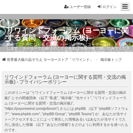
ユーザー登録
ログイン
リワインドフォーラム (ヨーヨーに関
する質問・交流の掲示板)
初めてご利用になられる方は、ページ上部の『ユーザー登録』をお願い
します。ヨーヨーでお困りのことがあれば当掲示板で聞いてみてくださ
い。できないトリック・ヨーヨー選び、なんでもOKです。ヨーヨーのプ
ロもお答えしています。
世界最大級の品ぞろえ ヨーヨーストア「リワインド」
掲示板トップ
リワインドフォーラム (ヨーヨーに関する質問・交流の掲
示板) - プライバシーポリシー
このポリシーは “リワインドフォーラム (ヨーヨーに関する質問・交流の掲示
板)” とその関連団体 （以下 “私達”, “掲示板”, “当サイト”, “リワインドフォーラ
ム (ヨーヨーに関する質問・交流の掲示板)”,
“https://yoyorewind.com/jp/forum”) さらには phpBB （以下 “phpBBソフトウェ
ア”, “www.phpbb.com”, “phpBB Group”, “phpBB Teams”) が、あなたが当サイ
トへアクセスすることによって発生した情報あるいはあなたが当サイトで入
力し送信した情報 （以下 “あなたの情報”) をどのように利用するかを述べたも
のです。