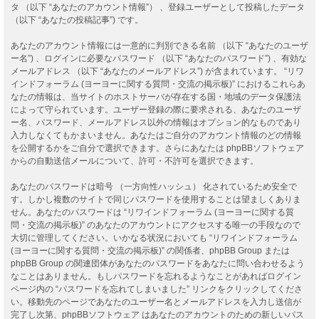
タ （以下 “あなたのアカウント情報”） 、登録ユーザーとして投稿したデータ
（以下 “あなたの投稿記事”) です。
あなたのアカウント情報には一意的に判別できる名前 （以下 “あなたのユーザ
ー名”) 、ログインに必要なパスワード （以下 “あなたのパスワード”) 、有効な
メールアドレス （以下 “あなたのメールアドレス”) が含まれています。 “リワ
インドフォーラム (ヨーヨーに関する質問・交流の掲示板)” におけるこれらあ
なたの情報は、当サイトのホストサーバが存在する国・地域のデータ保護法
によって守られています。ユーザー登録の際に要求される、あなたのユーザ
ー名、パスワード、メールアドレス以外の情報はオプション的なものであり
入力しなくてもかまいません。あなたはご自分のアカウント情報のどの情報
を公開するかをご自分で選択できます。さらにあなたは phpBBソフトウェア
からの自動送信メールについて、許可・不許可を選択できます。
あなたのパスワードは暗号 （一方向性ハッシュ） 化されているため安全で
す。しかし複数のサイトで同じパスワードを使用することは望ましくありま
せん。あなたのパスワードは “リワインドフォーラム (ヨーヨーに関する質
問・交流の掲示板)” のあなたのアカウントにアクセスする唯一の手段なので
大切に管理してください。いかなる状況においても “リワインドフォーラム
(ヨーヨーに関する質問・交流の掲示板)” の関係者、phpBB Group または
phpBB Group の関連団体があなたのパスワードをあなたに問い合わせるよう
なことはありません。もしパスワードを忘れるようなことがあればログイン
ページ内の “パスワードを忘れてしまいました” リンクをクリックしてくださ
い。移動先のページであなたのユーザー名とメールアドレスを入力し送信が
完了し次第、phpBBソフトウェア はあなたのアカウントのための新しいパス