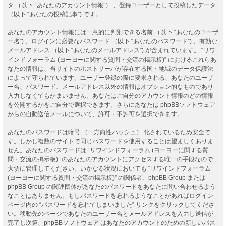
タ （以下 “あなたのアカウント情報”） 、登録ユーザーとして投稿したデータ
（以下 “あなたの投稿記事”) です。
あなたのアカウント情報には一意的に判別できる名前 （以下 “あなたのユーザ
ー名”) 、ログインに必要なパスワード （以下 “あなたのパスワード”) 、有効な
メールアドレス （以下 “あなたのメールアドレス”) が含まれています。 “リワ
インドフォーラム (ヨーヨーに関する質問・交流の掲示板)” におけるこれらあ
なたの情報は、当サイトのホストサーバが存在する国・地域のデータ保護法
によって守られています。ユーザー登録の際に要求される、あなたのユーザ
ー名、パスワード、メールアドレス以外の情報はオプション的なものであり
入力しなくてもかまいません。あなたはご自分のアカウント情報のどの情報
を公開するかをご自分で選択できます。さらにあなたは phpBBソフトウェア
からの自動送信メールについて、許可・不許可を選択できます。
あなたのパスワードは暗号 （一方向性ハッシュ） 化されているため安全で
す。しかし複数のサイトで同じパスワードを使用することは望ましくありま
せん。あなたのパスワードは “リワインドフォーラム (ヨーヨーに関する質
問・交流の掲示板)” のあなたのアカウントにアクセスする唯一の手段なので
大切に管理してください。いかなる状況においても “リワインドフォーラム
(ヨーヨーに関する質問・交流の掲示板)” の関係者、phpBB Group または
phpBB Group の関連団体があなたのパスワードをあなたに問い合わせるよう
なことはありません。もしパスワードを忘れるようなことがあればログイン
ページ内の “パスワードを忘れてしまいました” リンクをクリックしてくださ
い。移動先のページであなたのユーザー名とメールアドレスを入力し送信が
完了し次第、phpBBソフトウェア はあなたのアカウントのための新しいパス