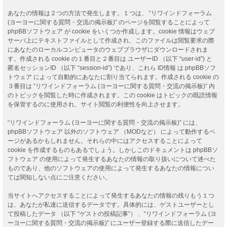
あなたの情報は２つの方法で発生します。１つは、 “リワインドフォーラム
(ヨーヨーに関する質問・交流の掲示板)” のページを閲覧することによって
phpBBソフトウェア が cookie をいくつか作成します。cookie 情報はウェブ
サーバ上にテキストファイルとして作成され、このファイルは閲覧要求の際
にあなたのローカルコンピュータのウェブブラウザにダウンロードされま
す。作成される cookie の１番目と２番目は ユーザーID （以下 “user-id”) と
匿名セッションID （以下 “session-id”) であり、これら ID情報 は phpBBソフ
トウェア によって自動的にあなたに割り当てられます。作成される cookie の
３番目は “リワインドフォーラム (ヨーヨーに関する質問・交流の掲示板)” 内
のトピックを閲覧した時に作成されます。この cookie はトピックの既読情報
を保管するのに使用され、サイト閲覧の利便性を向上させます。
“リワインドフォーラム (ヨーヨーに関する質問・交流の掲示板)” には、
phpBBソフトウェア 以外のソフトウェア （MODなど） によって動作するペ
ージがあるかもしれません。それらの中にはアクセスすることによって
cookie を作成するものもあるでしょう。しかしこのドキュメントは phpBBソ
フトウェア の使用によって発生するあなたの情報の取り扱いについて述べた
ものであり、他のソフトウェアの使用によって発生するあなたの情報につい
ては関知しない点にご注意ください。
当サイトへアクセスすることによって発生するあなたの情報の残りもう１つ
は、あなたが私達に送信するデータです。具体的には、ゲストユーザーとし
て投稿したデータ （以下 “ゲストの投稿記事”） 、“リワインドフォーラム (ヨ
ーヨーに関する質問・交流の掲示板)” にユーザー登録する際に送信したデー