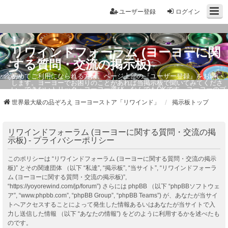
ユーザー登録
ログイン
リワインドフォーラム (ヨーヨーに関
する質問・交流の掲示板)
初めてご利用になられる方は、ページ上部の『ユーザー登録』をお願い
します。ヨーヨーでお困りのことがあれば当掲示板で聞いてみてくださ
い。できないトリック・ヨーヨー選び、なんでもOKです。ヨーヨーのプ
ロもお答えしています。
世界最大級の品ぞろえ ヨーヨーストア「リワインド」
掲示板トップ
リワインドフォーラム (ヨーヨーに関する質問・交流の掲
示板) - プライバシーポリシー
このポリシーは “リワインドフォーラム (ヨーヨーに関する質問・交流の掲示
板)” とその関連団体 （以下 “私達”, “掲示板”, “当サイト”, “リワインドフォーラ
ム (ヨーヨーに関する質問・交流の掲示板)”,
“https://yoyorewind.com/jp/forum”) さらには phpBB （以下 “phpBBソフトウェ
ア”, “www.phpbb.com”, “phpBB Group”, “phpBB Teams”) が、あなたが当サイ
トへアクセスすることによって発生した情報あるいはあなたが当サイトで入
力し送信した情報 （以下 “あなたの情報”) をどのように利用するかを述べたも
のです。