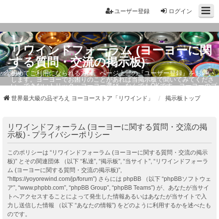
ユーザー登録
ログイン
リワインドフォーラム (ヨーヨーに関
する質問・交流の掲示板)
初めてご利用になられる方は、ページ上部の『ユーザー登録』をお願い
します。ヨーヨーでお困りのことがあれば当掲示板で聞いてみてくださ
い。できないトリック・ヨーヨー選び、なんでもOKです。ヨーヨーのプ
ロもお答えしています。
世界最大級の品ぞろえ ヨーヨーストア「リワインド」
掲示板トップ
リワインドフォーラム (ヨーヨーに関する質問・交流の掲
示板) - プライバシーポリシー
このポリシーは “リワインドフォーラム (ヨーヨーに関する質問・交流の掲示
板)” とその関連団体 （以下 “私達”, “掲示板”, “当サイト”, “リワインドフォーラ
ム (ヨーヨーに関する質問・交流の掲示板)”,
“https://yoyorewind.com/jp/forum”) さらには phpBB （以下 “phpBBソフトウェ
ア”, “www.phpbb.com”, “phpBB Group”, “phpBB Teams”) が、あなたが当サイ
トへアクセスすることによって発生した情報あるいはあなたが当サイトで入
力し送信した情報 （以下 “あなたの情報”) をどのように利用するかを述べたも
のです。