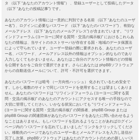
タ （以下 “あなたのアカウント情報”） 、登録ユーザーとして投稿したデータ
（以下 “あなたの投稿記事”) です。
あなたのアカウント情報には一意的に判別できる名前 （以下 “あなたのユーザ
ー名”) 、ログインに必要なパスワード （以下 “あなたのパスワード”) 、有効な
メールアドレス （以下 “あなたのメールアドレス”) が含まれています。 “リワ
インドフォーラム (ヨーヨーに関する質問・交流の掲示板)” におけるこれらあ
なたの情報は、当サイトのホストサーバが存在する国・地域のデータ保護法
によって守られています。ユーザー登録の際に要求される、あなたのユーザ
ー名、パスワード、メールアドレス以外の情報はオプション的なものであり
入力しなくてもかまいません。あなたはご自分のアカウント情報のどの情報
を公開するかをご自分で選択できます。さらにあなたは phpBBソフトウェア
からの自動送信メールについて、許可・不許可を選択できます。
あなたのパスワードは暗号 （一方向性ハッシュ） 化されているため安全で
す。しかし複数のサイトで同じパスワードを使用することは望ましくありま
せん。あなたのパスワードは “リワインドフォーラム (ヨーヨーに関する質
問・交流の掲示板)” のあなたのアカウントにアクセスする唯一の手段なので
大切に管理してください。いかなる状況においても “リワインドフォーラム
(ヨーヨーに関する質問・交流の掲示板)” の関係者、phpBB Group または
phpBB Group の関連団体があなたのパスワードをあなたに問い合わせるよう
なことはありません。もしパスワードを忘れるようなことがあればログイン
ページ内の “パスワードを忘れてしまいました” リンクをクリックしてくださ
い。移動先のページであなたのユーザー名とメールアドレスを入力し送信が
完了し次第、phpBBソフトウェア はあなたのアカウントのための新しいパス