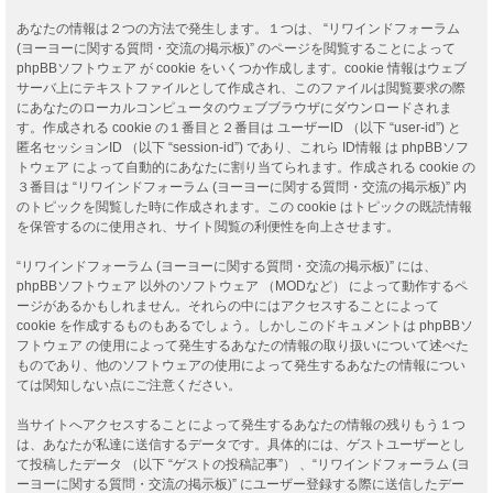
あなたの情報は２つの方法で発生します。１つは、 “リワインドフォーラム
(ヨーヨーに関する質問・交流の掲示板)” のページを閲覧することによって
phpBBソフトウェア が cookie をいくつか作成します。cookie 情報はウェブ
サーバ上にテキストファイルとして作成され、このファイルは閲覧要求の際
にあなたのローカルコンピュータのウェブブラウザにダウンロードされま
す。作成される cookie の１番目と２番目は ユーザーID （以下 “user-id”) と
匿名セッションID （以下 “session-id”) であり、これら ID情報 は phpBBソフ
トウェア によって自動的にあなたに割り当てられます。作成される cookie の
３番目は “リワインドフォーラム (ヨーヨーに関する質問・交流の掲示板)” 内
のトピックを閲覧した時に作成されます。この cookie はトピックの既読情報
を保管するのに使用され、サイト閲覧の利便性を向上させます。
“リワインドフォーラム (ヨーヨーに関する質問・交流の掲示板)” には、
phpBBソフトウェア 以外のソフトウェア （MODなど） によって動作するペ
ージがあるかもしれません。それらの中にはアクセスすることによって
cookie を作成するものもあるでしょう。しかしこのドキュメントは phpBBソ
フトウェア の使用によって発生するあなたの情報の取り扱いについて述べた
ものであり、他のソフトウェアの使用によって発生するあなたの情報につい
ては関知しない点にご注意ください。
当サイトへアクセスすることによって発生するあなたの情報の残りもう１つ
は、あなたが私達に送信するデータです。具体的には、ゲストユーザーとし
て投稿したデータ （以下 “ゲストの投稿記事”） 、“リワインドフォーラム (ヨ
ーヨーに関する質問・交流の掲示板)” にユーザー登録する際に送信したデー