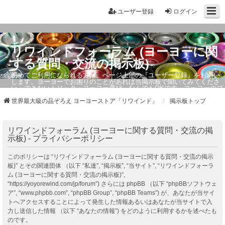
ユーザー登録
ログイン
リワインドフォーラム (ヨーヨーに関
する質問・交流の掲示板)
初めてご利用になられる方は、ページ上部の『ユーザー登録』をお願い
します。ヨーヨーでお困りのことがあれば当掲示板で聞いてみてくださ
い。できないトリック・ヨーヨー選び、なんでもOKです。ヨーヨーのプ
ロもお答えしています。
世界最大級の品ぞろえ ヨーヨーストア「リワインド」
掲示板トップ
リワインドフォーラム (ヨーヨーに関する質問・交流の掲
示板) - プライバシーポリシー
このポリシーは “リワインドフォーラム (ヨーヨーに関する質問・交流の掲示
板)” とその関連団体 （以下 “私達”, “掲示板”, “当サイト”, “リワインドフォーラ
ム (ヨーヨーに関する質問・交流の掲示板)”,
“https://yoyorewind.com/jp/forum”) さらには phpBB （以下 “phpBBソフトウェ
ア”, “www.phpbb.com”, “phpBB Group”, “phpBB Teams”) が、あなたが当サイ
トへアクセスすることによって発生した情報あるいはあなたが当サイトで入
力し送信した情報 （以下 “あなたの情報”) をどのように利用するかを述べたも
のです。