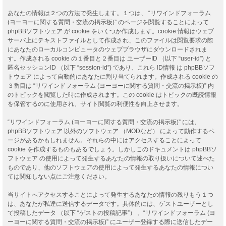
あなたの情報は２つの方法で発生します。１つは、 “リワインドフォーラム
(ヨーヨーに関する質問・交流の掲示板)” のページを閲覧することによって
phpBBソフトウェア が cookie をいくつか作成します。cookie 情報はウェブ
サーバ上にテキストファイルとして作成され、このファイルは閲覧要求の際
にあなたのローカルコンピュータのウェブブラウザにダウンロードされま
す。作成される cookie の１番目と２番目は ユーザーID （以下 “user-id”) と
匿名セッションID （以下 “session-id”) であり、これら ID情報 は phpBBソフ
トウェア によって自動的にあなたに割り当てられます。作成される cookie の
３番目は “リワインドフォーラム (ヨーヨーに関する質問・交流の掲示板)” 内
のトピックを閲覧した時に作成されます。この cookie はトピックの既読情報
を保管するのに使用され、サイト閲覧の利便性を向上させます。
“リワインドフォーラム (ヨーヨーに関する質問・交流の掲示板)” には、
phpBBソフトウェア 以外のソフトウェア （MODなど） によって動作するペ
ージがあるかもしれません。それらの中にはアクセスすることによって
cookie を作成するものもあるでしょう。しかしこのドキュメントは phpBBソ
フトウェア の使用によって発生するあなたの情報の取り扱いについて述べた
ものであり、他のソフトウェアの使用によって発生するあなたの情報につい
ては関知しない点にご注意ください。
当サイトへアクセスすることによって発生するあなたの情報の残りもう１つ
は、あなたが私達に送信するデータです。具体的には、ゲストユーザーとし
て投稿したデータ （以下 “ゲストの投稿記事”） 、“リワインドフォーラム (ヨ
ーヨーに関する質問・交流の掲示板)” にユーザー登録する際に送信したデー