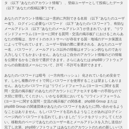
タ （以下 “あなたのアカウント情報”） 、登録ユーザーとして投稿したデータ
（以下 “あなたの投稿記事”) です。
あなたのアカウント情報には一意的に判別できる名前 （以下 “あなたのユーザ
ー名”) 、ログインに必要なパスワード （以下 “あなたのパスワード”) 、有効な
メールアドレス （以下 “あなたのメールアドレス”) が含まれています。 “リワ
インドフォーラム (ヨーヨーに関する質問・交流の掲示板)” におけるこれらあ
なたの情報は、当サイトのホストサーバが存在する国・地域のデータ保護法
によって守られています。ユーザー登録の際に要求される、あなたのユーザ
ー名、パスワード、メールアドレス以外の情報はオプション的なものであり
入力しなくてもかまいません。あなたはご自分のアカウント情報のどの情報
を公開するかをご自分で選択できます。さらにあなたは phpBBソフトウェア
からの自動送信メールについて、許可・不許可を選択できます。
あなたのパスワードは暗号 （一方向性ハッシュ） 化されているため安全で
す。しかし複数のサイトで同じパスワードを使用することは望ましくありま
せん。あなたのパスワードは “リワインドフォーラム (ヨーヨーに関する質
問・交流の掲示板)” のあなたのアカウントにアクセスする唯一の手段なので
大切に管理してください。いかなる状況においても “リワインドフォーラム
(ヨーヨーに関する質問・交流の掲示板)” の関係者、phpBB Group または
phpBB Group の関連団体があなたのパスワードをあなたに問い合わせるよう
なことはありません。もしパスワードを忘れるようなことがあればログイン
ページ内の “パスワードを忘れてしまいました” リンクをクリックしてくださ
い。移動先のページであなたのユーザー名とメールアドレスを入力し送信が
完了し次第、phpBBソフトウェア はあなたのアカウントのための新しいパス