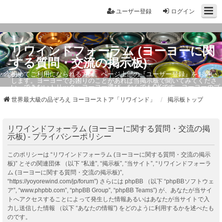
ユーザー登録
ログイン
リワインドフォーラム (ヨーヨーに関
する質問・交流の掲示板)
初めてご利用になられる方は、ページ上部の『ユーザー登録』をお願い
します。ヨーヨーでお困りのことがあれば当掲示板で聞いてみてくださ
い。できないトリック・ヨーヨー選び、なんでもOKです。ヨーヨーのプ
ロもお答えしています。
世界最大級の品ぞろえ ヨーヨーストア「リワインド」
掲示板トップ
リワインドフォーラム (ヨーヨーに関する質問・交流の掲
示板) - プライバシーポリシー
このポリシーは “リワインドフォーラム (ヨーヨーに関する質問・交流の掲示
板)” とその関連団体 （以下 “私達”, “掲示板”, “当サイト”, “リワインドフォーラ
ム (ヨーヨーに関する質問・交流の掲示板)”,
“https://yoyorewind.com/jp/forum”) さらには phpBB （以下 “phpBBソフトウェ
ア”, “www.phpbb.com”, “phpBB Group”, “phpBB Teams”) が、あなたが当サイ
トへアクセスすることによって発生した情報あるいはあなたが当サイトで入
力し送信した情報 （以下 “あなたの情報”) をどのように利用するかを述べたも
のです。