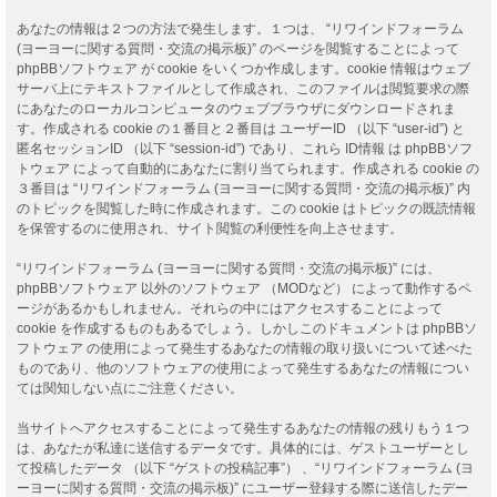
あなたの情報は２つの方法で発生します。１つは、 “リワインドフォーラム
(ヨーヨーに関する質問・交流の掲示板)” のページを閲覧することによって
phpBBソフトウェア が cookie をいくつか作成します。cookie 情報はウェブ
サーバ上にテキストファイルとして作成され、このファイルは閲覧要求の際
にあなたのローカルコンピュータのウェブブラウザにダウンロードされま
す。作成される cookie の１番目と２番目は ユーザーID （以下 “user-id”) と
匿名セッションID （以下 “session-id”) であり、これら ID情報 は phpBBソフ
トウェア によって自動的にあなたに割り当てられます。作成される cookie の
３番目は “リワインドフォーラム (ヨーヨーに関する質問・交流の掲示板)” 内
のトピックを閲覧した時に作成されます。この cookie はトピックの既読情報
を保管するのに使用され、サイト閲覧の利便性を向上させます。
“リワインドフォーラム (ヨーヨーに関する質問・交流の掲示板)” には、
phpBBソフトウェア 以外のソフトウェア （MODなど） によって動作するペ
ージがあるかもしれません。それらの中にはアクセスすることによって
cookie を作成するものもあるでしょう。しかしこのドキュメントは phpBBソ
フトウェア の使用によって発生するあなたの情報の取り扱いについて述べた
ものであり、他のソフトウェアの使用によって発生するあなたの情報につい
ては関知しない点にご注意ください。
当サイトへアクセスすることによって発生するあなたの情報の残りもう１つ
は、あなたが私達に送信するデータです。具体的には、ゲストユーザーとし
て投稿したデータ （以下 “ゲストの投稿記事”） 、“リワインドフォーラム (ヨ
ーヨーに関する質問・交流の掲示板)” にユーザー登録する際に送信したデー