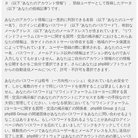
タ （以下 “あなたのアカウント情報”） 、登録ユーザーとして投稿したデータ
（以下 “あなたの投稿記事”) です。
あなたのアカウント情報には一意的に判別できる名前 （以下 “あなたのユーザ
ー名”) 、ログインに必要なパスワード （以下 “あなたのパスワード”) 、有効な
メールアドレス （以下 “あなたのメールアドレス”) が含まれています。 “リワ
インドフォーラム (ヨーヨーに関する質問・交流の掲示板)” におけるこれらあ
なたの情報は、当サイトのホストサーバが存在する国・地域のデータ保護法
によって守られています。ユーザー登録の際に要求される、あなたのユーザ
ー名、パスワード、メールアドレス以外の情報はオプション的なものであり
入力しなくてもかまいません。あなたはご自分のアカウント情報のどの情報
を公開するかをご自分で選択できます。さらにあなたは phpBBソフトウェア
からの自動送信メールについて、許可・不許可を選択できます。
あなたのパスワードは暗号 （一方向性ハッシュ） 化されているため安全で
す。しかし複数のサイトで同じパスワードを使用することは望ましくありま
せん。あなたのパスワードは “リワインドフォーラム (ヨーヨーに関する質
問・交流の掲示板)” のあなたのアカウントにアクセスする唯一の手段なので
大切に管理してください。いかなる状況においても “リワインドフォーラム
(ヨーヨーに関する質問・交流の掲示板)” の関係者、phpBB Group または
phpBB Group の関連団体があなたのパスワードをあなたに問い合わせるよう
なことはありません。もしパスワードを忘れるようなことがあればログイン
ページ内の “パスワードを忘れてしまいました” リンクをクリックしてくださ
い。移動先のページであなたのユーザー名とメールアドレスを入力し送信が
完了し次第、phpBBソフトウェア はあなたのアカウントのための新しいパス